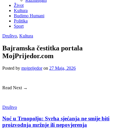
Razmišljam
Život
Kultura
Budimo Humani
Politika
Sport
Društvo
,
Kultura
Bajramska čestitka portala
MojPrijedor.com
Posted
by
mojprijedor
on
27 Maja, 2026
Read Next →
Društvo
Noć u Trnopolju: Svrha sjećanja ne smije biti
proizvodnja mržnje ili nepovjerenja