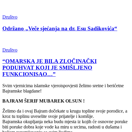
Društvo
Održano „Veče sjećanja na dr. Esu Sadikovića“
Društvo
“OMARSKA JE BILA ZLOČINAČKI
PODUHVAT KOJI JE SMIŠLJENO
FUNKCIONISAO…”
Svim vjernicima islamske vjeroispovjesti želimo sretne i berićetne
Bajramske blagdane!
BAJRAM ŠERIF MUBAREK OLSUN !
Želimo da i ovaj Bajram dočekate u krugu topline svoje porodice, a
kroz tu toplinu uveselite svoje prijatelje i komšije.
Bajramska okupljanja neka budu mjesta iz kojih će osnovne poruke
biti poruke dobra koje vode ka miru u srcima, radosti u dušama i