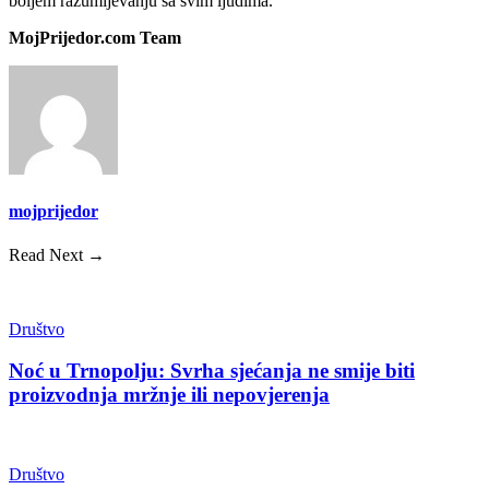
boljem razumijevanju sa svim ljudima.
MojPrijedor.com Team
mojprijedor
Read Next →
Društvo
Noć u Trnopolju: Svrha sjećanja ne smije biti
proizvodnja mržnje ili nepovjerenja
Društvo