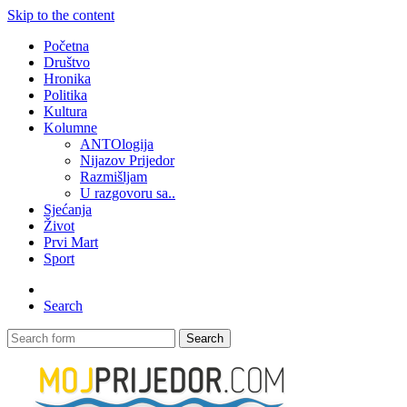
Skip to the content
Početna
Društvo
Hronika
Politika
Kultura
Kolumne
ANTOlogija
Nijazov Prijedor
Razmišljam
U razgovoru sa..
Sjećanja
Život
Prvi Mart
Sport
Search
Search