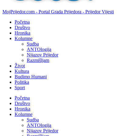
MojPrijedor.com - Portal Grada Prijedora - Prijedor Vijesti
Početna
Društvo
Hronika
Kolumne
Sudba
ANTOlogija
Nijazov Prijedor
Razmišljam
Život
Kultura
Budimo Humani
Politika
Sport
Početna
Društvo
Hronika
Kolumne
Sudba
ANTOlogija
Nijazov Prijedor