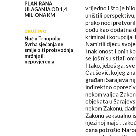
PLANIRANA
vrijedno i što je bil
ULAGANJA OD 1,4
uništili perspektivu
MILIONA KM
preko noći pretvoril
dođu kao dodatna dj
DRUŠTVO
kriminal i korupcija.
Noć u Trnopolju:
Namirili djecu svoje
Svrha sjećanja ne
smije biti proizvodnja
i naklonost i onih ko
mržnje ili
se još nisu stigli om
nepovjerenja
I tako, jebeš ga, s
Čaušević, kojeg znam
građani Sarajeva nij
indirektno oporeziv
nekom valjda Zakonu,
objekata u Sarajevs
nekom Zakonu, dadn
Zakonu seksualno is
njezinoj majci, tako
dana potrošio Narod