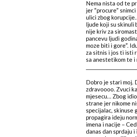
Nema nista od te pri
jer “procure” snimci 
ulici zbog korupcije
ljude koji su skinuli
nije kriv za siromast
pancevu ljudi godina
moze biti i gore”. I
za sitnis i jos ti is
sa anestetikom te i 
_______________________
Dobro je stari moj. 
zdravoooo. Zvuci kao
mjesecu… Zbog idiot
strane jer nikome ni
specijalac, skinuse
propagira ideju no
imena i nacije – Ced
danas dan sprdaju i 