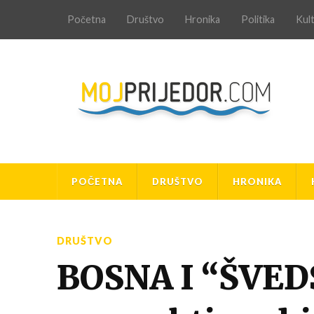
Početna
Društvo
Hronika
Politika
Kul
POČETNA
DRUŠTVO
HRONIKA
DRUŠTVO
BOSNA I “ŠVED