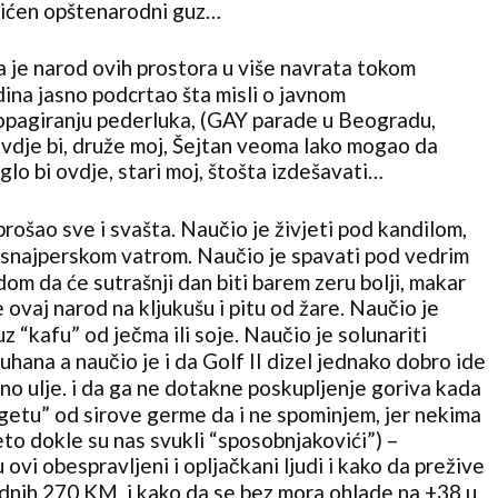
tićen opštenarodni guz…
a je narod ovih prostora u više navrata tokom
dina jasno podcrtao šta misli o javnom
opagiranju pederluka, (GAY parade u Beogradu,
 ovdje bi, druže moj, Šejtan veoma lako mogao da
lo bi ovdje, stari moj, štošta izdešavati…
prošao sve i svašta. Naučio je živjeti pod kandilom,
 snajperskom vatrom. Naučio je spavati pod vedrim
om da će sutrašnji dan biti barem zeru bolji, makar
e ovaj narod na kljukušu i pitu od žare. Naučio je
uz “kafu” od ječma ili soje. Naučio je solunariti
hana a naučio je i da Golf II dizel jednako dobro ide
đeno ulje. i da ga ne dotakne poskupljenje goriva kada
getu” od sirove germe da i ne spominjem, jer nekima
(eto dokle su nas svukli “sposobnjakovići”) –
 ovi obespravljeni i opljačkani ljudi i kako da prežive
dnih 270 KM, i kako da se bez mora ohlade na +38 u