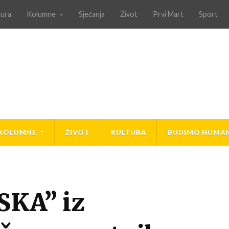
tura
Kolumne
Sjećanja
Život
Prvi Mart
Sport
KOLUMNE
ŽIVOT
KULTURA
BUDIMO HUMAN
SKA” iz