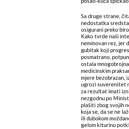
posao-kuća spičkao
Sa druge strane, čit
nedostatka sredstav
osigurani preko biro
Kako tvrde naši inte
neminovan rez, jer 
gubitak koji progre
posmatrano, potpuno 
ostala mnogobrojna 
medicinskim praksam
mjere bezobrazan, i
ugrozi suverenitet 
za rezultat imati iz
nezgodnu po Minista
plašiti zbog svojih
koja se, da se ne l
ili dubokom moždano
gelom kiturinu potkl