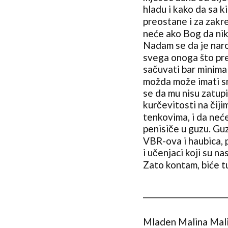
hladu i kako da sa k
preostane i za zakreč
neće ako Bog da nik
Nadam se da je narod
svega onoga što pre
sačuvati bar minima
možda može imati sm
se da mu nisu zatupi
kurčevitosti na čij
tenkovima, i da neć
penisiče u guzu. Gu
VBR-ova i haubica, p
i učenjaci koji su n
Zato kontam, biće t
_______________________
Mladen Malina Mali