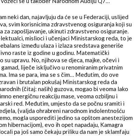
 vozeći se u također Narodnom Audiju Q7…
am neki dan, najavljuju da će se u Federaciji, uslijed
a, svim korisnicima zdravstvenog osiguranja koji su
a za zapošljavanje, ukinuti zdravstveno osiguranje.
lektualci, mislioci i učenjaci Ministarskog reda, to je
debalans između ulaza i izlaza sredstava generiše
sivno raste iz godine u godinu. Matematički
su upravu. No, njihova se djeca, majke, očevi i
gamad, liječe isključivo u renomiranim privatnim
a. Ima se para, ima se s čim… Međutim, do ove
zravan i brutalan pokušaj Ministarskog reda da
narodnih (čitaj: naših) guzova, mogao bi veoma lako
nimno energičnu reakciju mase, veoma ozbiljnu i
rski red. Međutim, umjesto da se počnu sramiti i
 nedjela, (valjda ohrabreni narodnom indolentnošću
ažemo, mogla usporediti jedino sa opštom anestezijom
m hibernacijom), evo ih opet napadaju, Kamagra
ocali pa još samo čekaju priliku da nam je sklamfaju