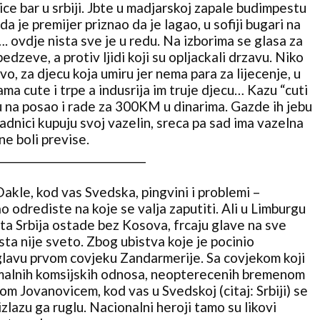
ce bar u srbiji. Jbte u madjarskoj zapale budimpestu
da je premijer priznao da je lagao, u sofiji bugari na
…. ovdje nista sve je u redu. Na izborima se glasa za
 bedzeve, a protiv ljidi koji su opljackali drzavu. Niko
vo, za djecu koja umiru jer nema para za lijecenje, u
ma cute i trpe a indusrija im truje djecu… Kazu “cuti
du na posao i rade za 300KM u dinarima. Gazde ih jebu
ti radnici kupuju svoj vazelin, sreca pa sad ima vazelna
ne boli previse.
_______
_______________________
Dakle, kod vas Svedska, pingvini i problemi –
 odrediste na koje se valja zaputiti. Ali u Limburgu
a Srbija ostade bez Kosova, frcaju glave na sve
sta nije sveto. Zbog ubistva koje je pocinio
 glavu prvom covjeku Zandarmerije. Sa covjekom koji
rmalnih komsijskih odnosa, neopterecenih bremenom
om Jovanovicem, kod vas u Svedskoj (citaj: Srbiji) se
izlazu ga ruglu. Nacionalni heroji tamo su likovi