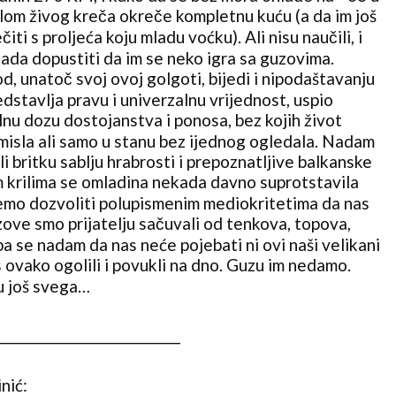
ilom živog kreča okreče kompletnu kuću (a da im još
iti s proljeća koju mladu voćku). Ali nisu naučili, i
ada dopustiti da im se neko igra sa guzovima.
, unatoč svoj ovoj golgoti, bijedi i nipodaštavanju
dstavlja pravu i univerzalnu vrijednost, uspio
lnu dozu dostojanstva i ponosa, bez kojih život
isla ali samo u stanu bez ijednog ogledala. Nadam
li britku sablju hrabrosti i prepoznatljive balkanske
im krilima se omladina nekada davno suprotstavila
emo dozvoliti polupismenim mediokritetima da nas
zove smo prijatelju sačuvali od tenkova, topova,
a se nadam da nas neće pojebati ni ovi naši velikani
as ovako ogolili i povukli na dno. Guzu im nedamo.
u još svega…
_______
_______________________
nić: