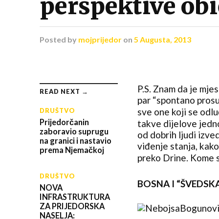
perspektive ob
Posted
by
mojprijedor
on
5 Augusta, 2013
P.S. Znam da je mje
READ NEXT →
par “spontano prosut
sve one koji se odlu
DRUŠTVO
Prijedorčanin
takve dijelove jedn
zaboravio suprugu
od dobrih ljudi izv
na granici i nastavio
viđenje stanja, kako
prema Njemačkoj
preko Drine. Kome s
DRUŠTVO
BOSNA I “ŠVEDSKA” 
NOVA
INFRASTRUKTURA
ZA PRIJEDORSKA
NASELJA: