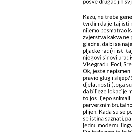
posve drugacijih sv
Kazu, ne treba gener
tvrdim da je taj ist
nijemo posmatrao ka
zvjerstva kakva ne pr
gladna, da bi se naje
pljacke radi) i isti 
njegovi sinovi urad
Visegradu, Foci, Sr
Ok, jeste nepismen al
pravio glug i slijep?
djelatnosti (toga su
da biljeze lokacije 
to jos lijepo snimali
perverznim brutalno
plijen. Kada su se po
se istina saznati, p
jednu modernu lingv
Do tada nam je to b