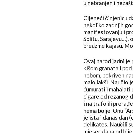
u nebranjen i nezaš
Cijeneći činjenicu d
nekoliko zadnjih go
manifestovanju i pr
Splitu, Sarajevu…),
preuzme kajasu. Mog
Ovaj narod jadni je 
kišom granata i pod
nebom, pokriven nad
malo lakši. Naučio j
ćumurati i mahalati 
cigare od rezanog du
i na trafo ili prera
nema bolje. Onu “Ar
je ista i danas dan 
delikates. Naučili su
mjesec dana od bije