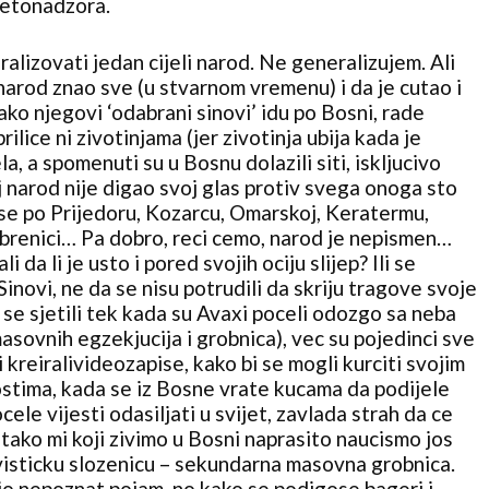
jetonadzora.
alizovati jedan cijeli narod. Ne generalizujem. Ali
i narod znao sve (u stvarnom vremenu) i da je cutao i
ko njegovi ‘odabrani sinovi’ idu po Bosni, rade
ilice ni zivotinjama (jer zivotinja ubija kada je
la, a spomenuti su u Bosnu dolazili siti, iskljucivo
taj narod nije digao svoj glas protiv svega onoga sto
ise po Prijedoru, Kozarcu, Omarskoj, Keratermu,
ebrenici… Pa dobro, reci cemo, narod je nepismen…
i da li je usto i pored svojih ociju slijep? Ili se
 Sinovi, ne da se nisu potrudili da skriju tragove svoje
 se sjetili tek kada su Avaxi poceli odozgo sa neba
masovnih egzekjucija i grobnica), vec su pojedinci sve
 i kreiralivideozapise, kako bi se mogli kurciti svojim
stima, kada se iz Bosne vrate kucama da podijele
cele vijesti odasiljati u svijet, zavlada strah da ce
a tako mi koji zivimo u Bosni naprasito naucismo jos
isticku slozenicu – sekundarna masovna grobnica.
io nepoznat pojam, no kako se podigose bageri i