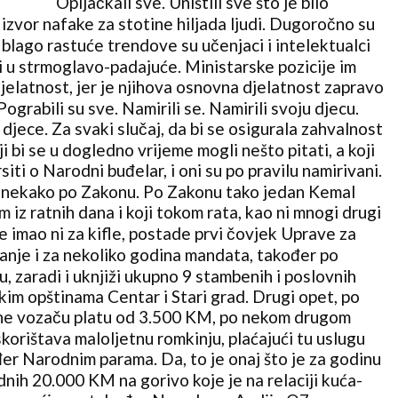
Opljačkali sve. Uništili sve što je bilo
o izvor nafake za stotine hiljada ljudi. Dugoročno su
, blago rastuće trendove su učenjaci i intelektualci
i u strmoglavo-padajuće. Ministarske pozicije im
elatnost, jer je njihova osnovna djelatnost zapravo
 Pograbili su sve. Namirili se. Namirili svoju djecu.
 djece. Za svaki slučaj, da bi se osigurala zahvalnost
ji bi se u dogledno vrijeme mogli nešto pitati, a koji
rsiti o Narodni buđelar, i oni su po pravilu namirivani.
ve nekako po Zakonu. Po Zakonu tako jedan Kemal
 iz ratnih dana i koji tokom rata, kao ni mnogi drugi
e imao ni za kifle, postade prvi čovjek Uprave za
anje i za nekoliko godina mandata, također po
 zaradi i uknjiži ukupno 9 stambenih i poslovnih
kim opštinama Centar i Stari grad. Drugi opet, po
e vozaču platu od 3.500 KM, po nekom drugom
korištava maloljetnu romkinju, plaćajući tu uslugu
đer Narodnim parama. Da, to je onaj što je za godinu
nih 20.000 KM na gorivo koje je na relaciji kuća-