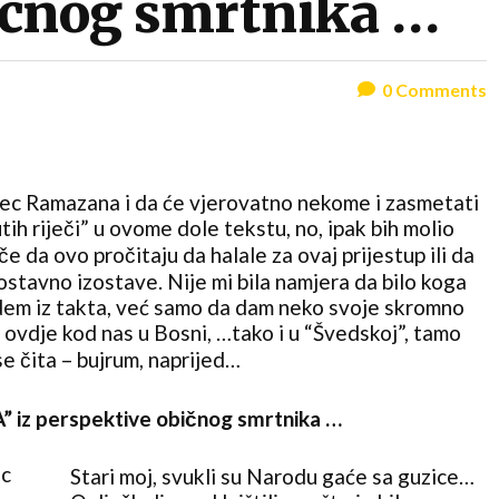
ičnog smrtnika …
0
Comments
sec Ramazana i da će vjerovatno nekome i zasmetati
ih riječi” u ovome dole tekstu, no, ipak bih molio
če da ovo pročitaju da halale za ovaj prijestup ili da
ostavno izostave. Nije mi bila namjera da bilo koga
edem iz takta, već samo da dam neko svoje skromno
 ovdje kod nas u Bosni, …tako i u “Švedskoj”, tamo
e čita – bujrum, naprijed…
iz perspektive običnog smrtnika …
Stari moj, svukli su Narodu gaće sa guzice…