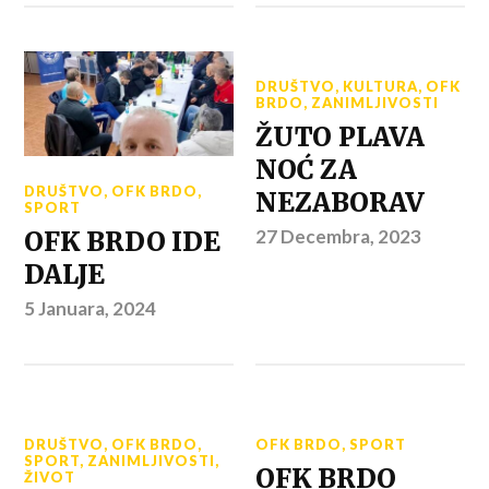
DRUŠTVO
,
KULTURA
,
OFK
BRDO
,
ZANIMLJIVOSTI
ŽUTO PLAVA
NOĆ ZA
DRUŠTVO
,
OFK BRDO
,
NEZABORAV
SPORT
27 Decembra, 2023
OFK BRDO IDE
DALJE
5 Januara, 2024
DRUŠTVO
,
OFK BRDO
,
OFK BRDO
,
SPORT
SPORT
,
ZANIMLJIVOSTI
,
OFK BRDO
ŽIVOT