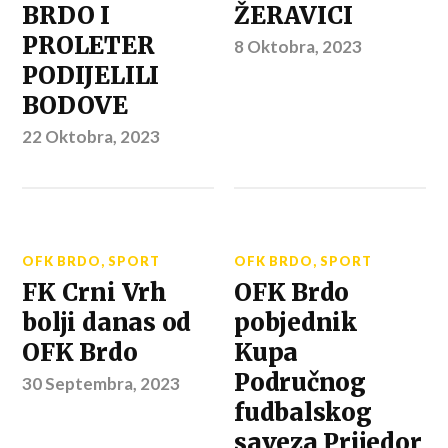
BRDO I
ŽERAVICI
PROLETER
8 Oktobra, 2023
PODIJELILI
BODOVE
22 Oktobra, 2023
OFK BRDO
,
SPORT
OFK BRDO
,
SPORT
FK Crni Vrh
OFK Brdo
bolji danas od
pobjednik
OFK Brdo
Kupa
Područnog
30 Septembra, 2023
fudbalskog
saveza Prijedor