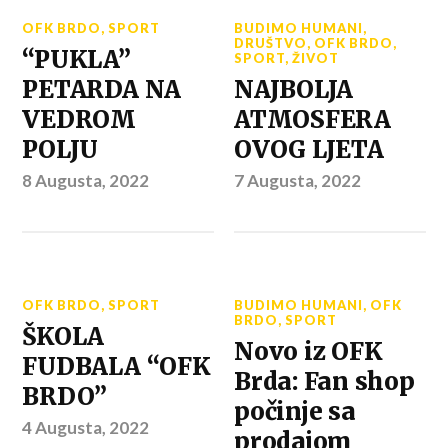
OFK BRDO
,
SPORT
BUDIMO HUMANI
,
DRUŠTVO
,
OFK BRDO
,
“PUKLA”
SPORT
,
ŽIVOT
PETARDA NA
NAJBOLJA
VEDROM
ATMOSFERA
POLJU
OVOG LJETA
8 Augusta, 2022
7 Augusta, 2022
OFK BRDO
,
SPORT
BUDIMO HUMANI
,
OFK
BRDO
,
SPORT
ŠKOLA
Novo iz OFK
FUDBALA “OFK
Brda: Fan shop
BRDO”
počinje sa
4 Augusta, 2022
prodajom