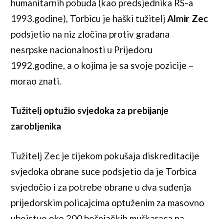
humanitarnih pobuda (kao predsjednika RS-a
1993.godine), Torbicu je haški tužitelj
Almir Zec
podsjetio na niz zločina protiv građana
nesrpske nacionalnosti u Prijedoru
1992.godine, a o kojima je sa svoje pozicije –
morao znati.
Tužitelj optužio svjedoka za prebijanje
zarobljenika
Tužitelj Zec je tijekom pokušaja diskreditacije
svjedoka obrane suce podsjetio da je Torbica
svjedočio i za potrebe obrane u dva suđenja
prijedorskim policajcima optuženim za masovno
ubojstvo oko 200 bošnjačkih muškaraca na