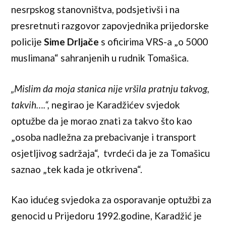
nesrpskog stanovništva, podsjetivši i na
presretnuti razgovor zapovjednika prijedorske
policije
Sime Drljače
s oficirima VRS-a „o 5000
muslimana“ sahranjenih u rudnik Tomašica.
„Mislim da moja stanica nije vršila pratnju takvog,
takvih….“,
negirao je Karadžićev svjedok
optužbe da je morao znati za takvo što kao
„osoba nadležna za prebacivanje i transport
osjetljivog sadržaja“, tvrdeći da je za Tomašicu
saznao „tek kada je otkrivena“.
Kao idućeg svjedoka za osporavanje optužbi za
genocid u Prijedoru 1992.godine, Karadžić je