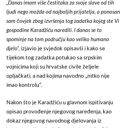
„Danas imam više čestitaka za svoje slave od tih
ljudi nego možda od najboljih prijatelja, a ponosan
sam čovjek zbog izvršenja tog zadatka kojeg ste Vi
gospodine Karadžiću naredili. I danas se to
spominje na tom području kao veliko humano
djelo“,
izjavio je svjedok opisavši i kako se
tijekom tog zadatka potukao sa srpskim
vojnicima koji su hrvatske civile željele
opljačkati, a nad kojima navodno „nitko nije
imao kontrolu“.
Nakon što je Karadžiću u glavnom ispitivanju
opisao provođenje njegovog naređenja, kao
dokaz njegovog navodnog djelovanja iz