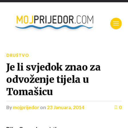
DRUŠTVO
Je li svjedok znao za
odvoženje tijela u
Tomašicu
by
mojprijedor
on
23 Januara, 2014
0