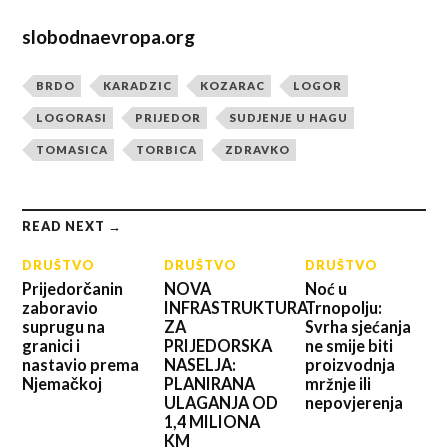
slobodnaevropa.org
BRDO
KARADZIC
KOZARAC
LOGOR
LOGORASI
PRIJEDOR
SUDJENJE U HAGU
TOMASICA
TORBICA
ZDRAVKO
READ NEXT →
DRUŠTVO
DRUŠTVO
DRUŠTVO
Prijedorčanin
NOVA
Noć u
zaboravio
INFRASTRUKTURA
Trnopolju:
suprugu na
ZA
Svrha sjećanja
granici i
PRIJEDORSKA
ne smije biti
nastavio prema
NASELJA:
proizvodnja
Njemačkoj
PLANIRANA
mržnje ili
ULAGANJA OD
nepovjerenja
1,4 MILIONA
KM