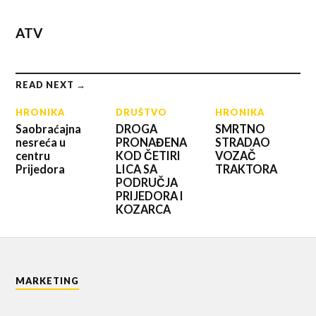
ATV
READ NEXT →
HRONIKA
DRUŠTVO
HRONIKA
Saobraćajna
DROGA
SMRTNO
nesreća u
PRONAĐENA
STRADAO
centru
KOD ČETIRI
VOZAČ
Prijedora
LICA SA
TRAKTORA
PODRUČJA
PRIJEDORA I
KOZARCA
MARKETING