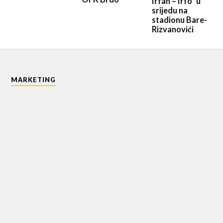
Irfan – Irfo” u
srijedu na
stadionu Bare-
Rizvanovići
MARKETING