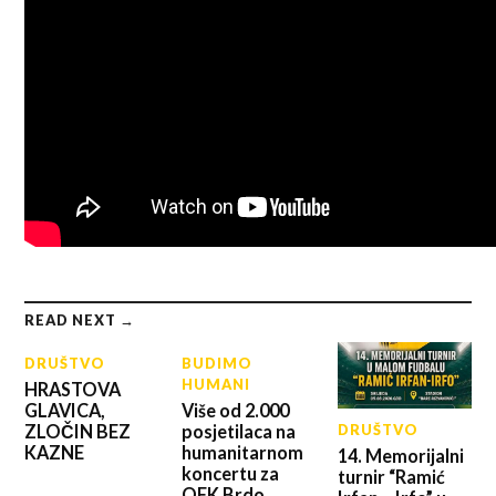
READ NEXT →
DRUŠTVO
BUDIMO
HUMANI
HRASTOVA
GLAVICA,
Više od 2.000
ZLOČIN BEZ
posjetilaca na
DRUŠTVO
KAZNE
humanitarnom
14. Memorijalni
koncertu za
turnir “Ramić
OFK Brdo