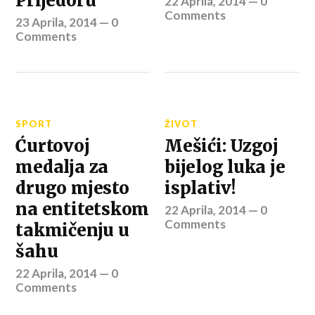
Prijedoru
22 Aprila, 2014
—
0
Comments
23 Aprila, 2014
—
0
Comments
SPORT
ŽIVOT
Ćurtovoj
Mešići: Uzgoj
medalja za
bijelog luka je
drugo mjesto
isplativ!
na entitetskom
22 Aprila, 2014
—
0
Comments
takmičenju u
šahu
22 Aprila, 2014
—
0
Comments