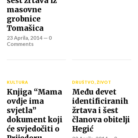
šest žrtava iz
masovne
grobnice
Tomašica
23 Aprila, 2014
—
0
Comments
KULTURA
DRUŠTVO
,
ŽIVOT
Knjiga “Mama
Među devet
ovdje ima
identificiranih
svjetla”
žrtava i šest
dokument koji
članova obitelji
će svjedočiti o
Hegić