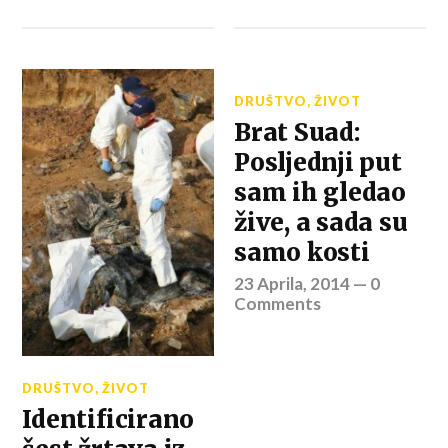
DRUŠTVO
,
ŽIVOT
Brat Suad:
Posljednji put
sam ih gledao
žive, a sada su
samo kosti
23 Aprila, 2014
—
0
Comments
DRUŠTVO
,
ŽIVOT
Identificirano