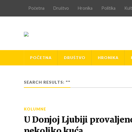
Početna
Društvo
Hronika
Politika
Kul
POČETNA
DRUŠTVO
HRONIKA
SEARCH RESULTS: ""
KOLUMNE
U Donjoj Ljubiji provaljen
nekoliko kuća