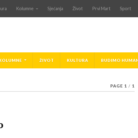
tura
Kolumne
Sjećanja
Život
Prvi Mart
Sport
KOLUMNE
ŽIVOT
KULTURA
BUDIMO HUMAN
PAGE 1
/
1
o