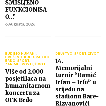
SMIŠLJENO
FUNKCIONISA
O…”
6 Augusta, 2026
BUDIMO HUMANI
,
DRUŠTVO
,
SPORT
,
ŽIVOT
DRUŠTVO
,
KULTURA
,
OFK
14.
BRDO
,
SPORT
,
ZANIMLJIVOSTI
,
ŽIVOT
Memorijalni
Više od 2.000
turnir “Ramić
posjetilaca na
Irfan – Irfo” u
humanitarnom
srijedu na
koncertu za
stadionu Bare-
OFK Brdo
Rizvanovići