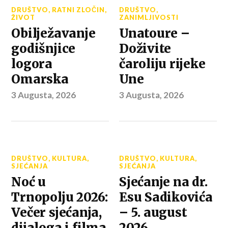
DRUŠTVO
,
RATNI ZLOČIN
,
DRUŠTVO
,
ŽIVOT
ZANIMLJIVOSTI
Obilježavanje
Unatoure –
godišnjice
Doživite
logora
čaroliju rijeke
Omarska
Une
3 Augusta, 2026
3 Augusta, 2026
DRUŠTVO
,
KULTURA
,
DRUŠTVO
,
KULTURA
,
SJEĆANJA
SJEĆANJA
Noć u
Sjećanje na dr.
Trnopolju 2026:
Esu Sadikovića
Večer sjećanja,
– 5. august
dijaloga i filma
2026.