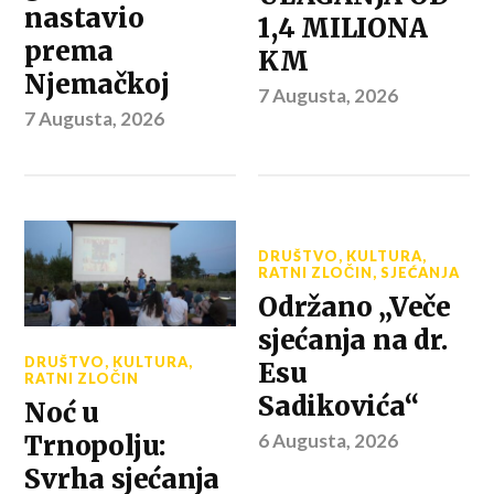
nastavio
1,4 MILIONA
prema
KM
Njemačkoj
7 Augusta, 2026
7 Augusta, 2026
DRUŠTVO
,
KULTURA
,
RATNI ZLOČIN
,
SJEĆANJA
Održano „Veče
sjećanja na dr.
DRUŠTVO
,
KULTURA
,
Esu
RATNI ZLOČIN
Sadikovića“
Noć u
6 Augusta, 2026
Trnopolju:
Svrha sjećanja