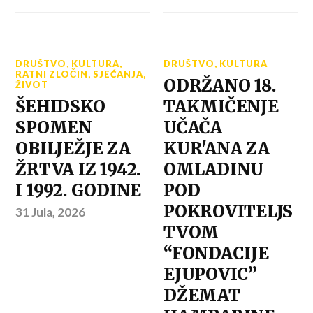
DRUŠTVO
,
KULTURA
,
DRUŠTVO
,
KULTURA
RATNI ZLOČIN
,
SJEĆANJA
,
ODRŽANO 18.
ŽIVOT
ŠEHIDSKO
TAKMIČENJE
SPOMEN
UČAČA
OBILJEŽJE ZA
KUR'ANA ZA
ŽRTVA IZ 1942.
OMLADINU
I 1992. GODINE
POD
POKROVITELJS
31 Jula, 2026
TVOM
“FONDACIJE
EJUPOVIC”
DŽEMAT