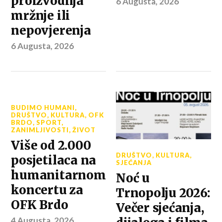
proizvodnja
6 Augusta, 2026
mržnje ili
nepovjerenja
6 Augusta, 2026
BUDIMO HUMANI
,
DRUŠTVO
,
KULTURA
,
OFK
BRDO
,
SPORT
,
ZANIMLJIVOSTI
,
ŽIVOT
Više od 2.000
DRUŠTVO
,
KULTURA
,
posjetilaca na
SJEĆANJA
humanitarnom
Noć u
koncertu za
Trnopolju 2026:
OFK Brdo
Večer sjećanja,
4 Augusta, 2026