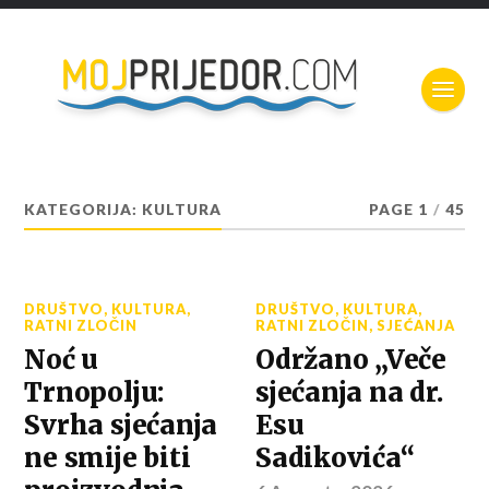
KATEGORIJA:
KULTURA
PAGE 1
/
45
DRUŠTVO
,
KULTURA
,
DRUŠTVO
,
KULTURA
,
RATNI ZLOČIN
RATNI ZLOČIN
,
SJEĆANJA
Noć u
Održano „Veče
Trnopolju:
sjećanja na dr.
Svrha sjećanja
Esu
ne smije biti
Sadikovića“