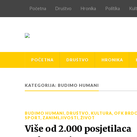
Početna
Društvo
Hronika
Politika
Kul
POČETNA
DRUŠTVO
HRONIKA
KATEGORIJA:
BUDIMO HUMANI
BUDIMO HUMANI
,
DRUŠTVO
,
KULTURA
,
OFK BRD
SPORT
,
ZANIMLJIVOSTI
,
ŽIVOT
Više od 2.000 posjetilaca