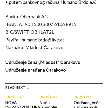
• putem bankovnog računa Humano Brdo e.V.
Banka: Oberbank AG
IBAN: AT90 1500 3007 6106 8915
BIC/SWIFT: OBKLAT2L
PayPal: humano.brdo@live.at
Naznaka: Mladost Čarakovo
Udruženje žena „Mladost“ Čarakovo
Udruženje građana Čarakovo
READ NEXT →
DRUŠTVO
DRUŠTVO
DRUŠTVO
NOVA
Noć u
Održano „Veče
INFRASTRUKTURA
Trnopolju:
sjećanja na dr.