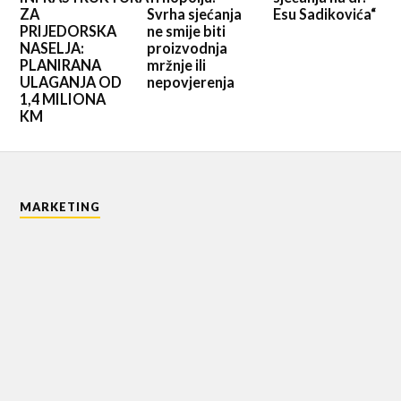
ZA
Svrha sjećanja
Esu Sadikovića“
PRIJEDORSKA
ne smije biti
NASELJA:
proizvodnja
PLANIRANA
mržnje ili
ULAGANJA OD
nepovjerenja
1,4 MILIONA
KM
MARKETING