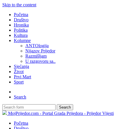
Skip to the content
Početna
Društvo
Hronika
Politika
Kultura
Kolumne
ANTOlogija
Nijazov Prijedor
Razmišljam
U razgovoru sa..
Sjećanja
Život
Prvi Mart
Sport
Search
Search
MojPrijedor.com - Portal Grada Prijedora - Prijedor Vijesti
Početna
Društvo