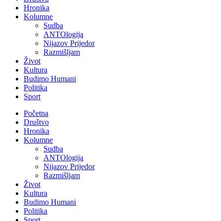
Hronika
Kolumne
Sudba
ANTOlogija
Nijazov Prijedor
Razmišljam
Život
Kultura
Budimo Humani
Politika
Sport
Početna
Društvo
Hronika
Kolumne
Sudba
ANTOlogija
Nijazov Prijedor
Razmišljam
Život
Kultura
Budimo Humani
Politika
Sport