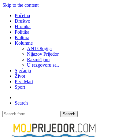
Skip to the content
Početna
Društvo
Hronika
Politika
Kultura
Kolumne
ANTOlogija
Nijazov Prijedor
Razmišljam
U razgovoru sa..
Sjećanja
Život
Prvi Mart
Sport
Search
Search