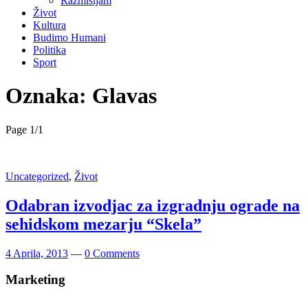
Razmišljam
Život
Kultura
Budimo Humani
Politika
Sport
Oznaka:
Glavas
Page 1
/
1
Uncategorized
,
Život
Odabran izvodjac za izgradnju ograde na
sehidskom mezarju “Skela”
4 Aprila, 2013
—
0 Comments
Marketing