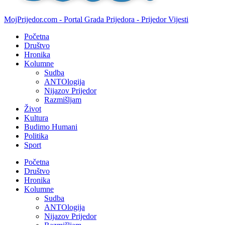
MojPrijedor.com - Portal Grada Prijedora - Prijedor Vijesti
Početna
Društvo
Hronika
Kolumne
Sudba
ANTOlogija
Nijazov Prijedor
Razmišljam
Život
Kultura
Budimo Humani
Politika
Sport
Početna
Društvo
Hronika
Kolumne
Sudba
ANTOlogija
Nijazov Prijedor