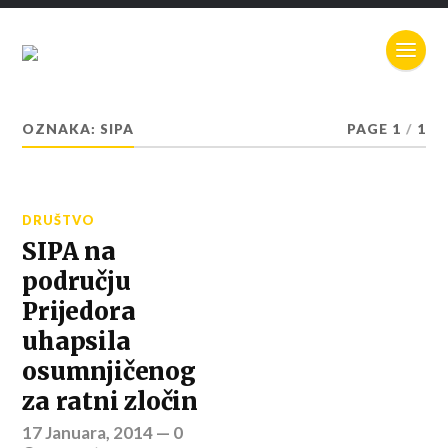
OZNAKA:
SIPA
PAGE 1
/
1
DRUŠTVO
SIPA na
području
Prijedora
uhapsila
osumnjičenog
za ratni zločin
17 Januara, 2014
—
0