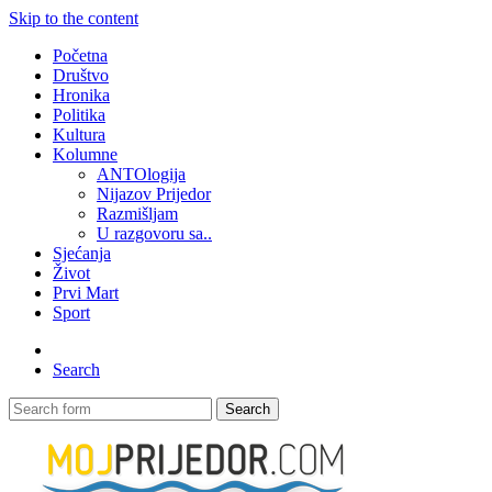
Skip to the content
Početna
Društvo
Hronika
Politika
Kultura
Kolumne
ANTOlogija
Nijazov Prijedor
Razmišljam
U razgovoru sa..
Sjećanja
Život
Prvi Mart
Sport
Search
Search