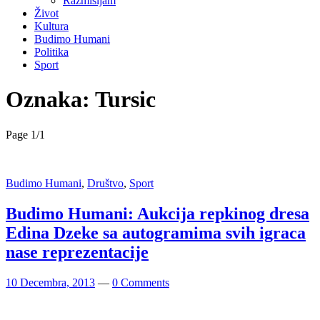
Razmišljam
Život
Kultura
Budimo Humani
Politika
Sport
Oznaka:
Tursic
Page 1
/
1
Budimo Humani
,
Društvo
,
Sport
Budimo Humani: Aukcija repkinog dresa
Edina Dzeke sa autogramima svih igraca
nase reprezentacije
10 Decembra, 2013
—
0 Comments