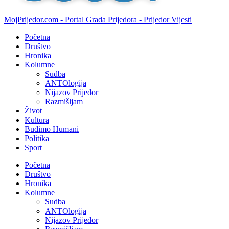
MojPrijedor.com - Portal Grada Prijedora - Prijedor Vijesti
Početna
Društvo
Hronika
Kolumne
Sudba
ANTOlogija
Nijazov Prijedor
Razmišljam
Život
Kultura
Budimo Humani
Politika
Sport
Početna
Društvo
Hronika
Kolumne
Sudba
ANTOlogija
Nijazov Prijedor