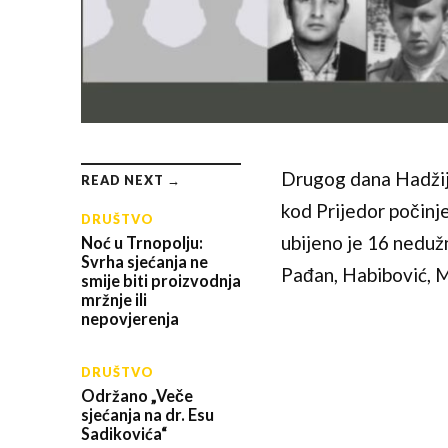
Drugog dana Hadžij
READ NEXT →
kod
Prijedor
počinje
DRUŠTVO
ubijeno je 16 nedužn
Noć u Trnopolju:
Svrha sjećanja ne
Pađan, Habibović, M
smije biti proizvodnja
mržnje ili
nepovjerenja
DRUŠTVO
Održano „Veče
sjećanja na dr. Esu
Sadikovića“