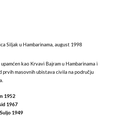
ca Siljak u Hambarinama, august 1998
je upamćen kao
Krvavi Bajram u Hambarinama
i
d prvih masovnih ubistava civila na području
a.
im 1952
sid 1967
Suljo 1949