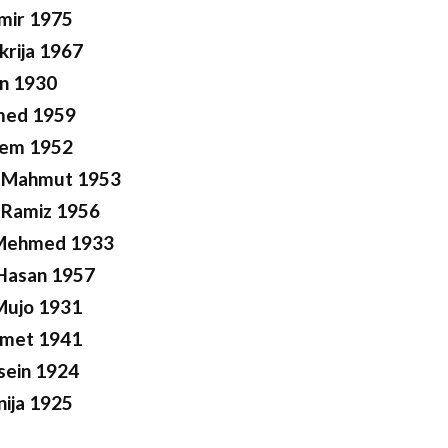
lmir 1975
krija 1967
n 1930
med 1959
Adem 1952
) Mahmut 1953
 Ramiz 1956
 Mehmed 1933
Hasan 1957
Mujo 1931
hmet 1941
sein 1924
nija 1925