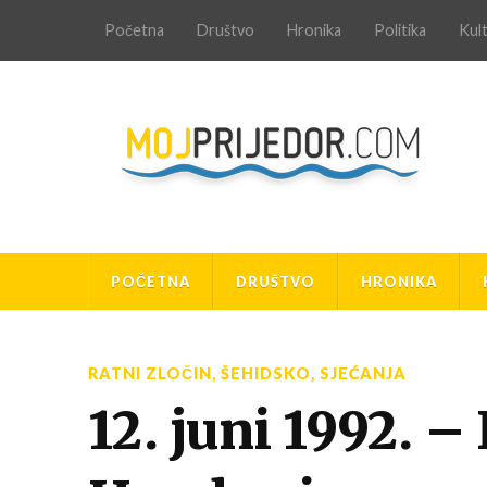
Početna
Društvo
Hronika
Politika
Kul
POČETNA
DRUŠTVO
HRONIKA
RATNI ZLOČIN
,
ŠEHIDSKO
,
SJEĆANJA
12. juni 1992. 