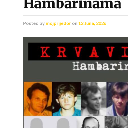
Hambarinama
Posted
by
mojprijedor
on
12 Juna, 2026