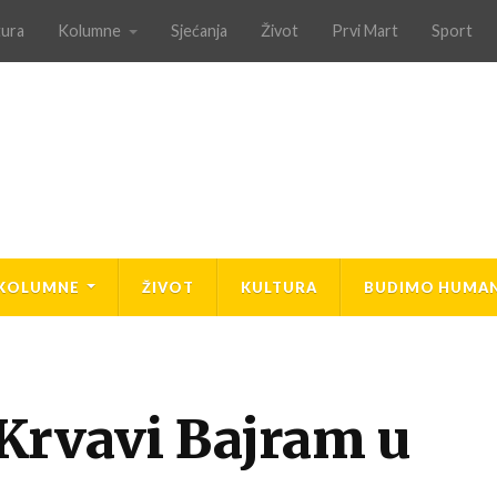
tura
Kolumne
Sjećanja
Život
Prvi Mart
Sport
KOLUMNE
ŽIVOT
KULTURA
BUDIMO HUMAN
– Krvavi Bajram u