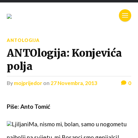
ANTOLOGIJA
ANTOlogija: Konjevića
polja
by
mojprijedor
on
27 Novembra, 2013
0
Piše: Anto Tomić
Ma, nismo mi, bolan, samo u nogometu
najbolji na svijetu, mi Bosanci smo genijalci!