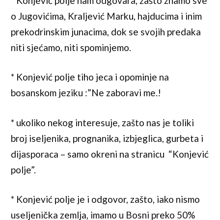
* Konjević polje nam odgovara, zašto znamo sve
o Jugovićima, Kraljević Marku, hajducima i inim
prekodrinskim junacima, dok se svojih predaka
niti sjećamo, niti spominjemo.
* Konjević polje tiho jeca i opominje na
bosanskom jeziku :”Ne zaboravi me.!
* ukoliko nekog interesuje, zašto nas je toliki
broj iseljenika, prognanika, izbjeglica, gurbeta i
dijasporaca – samo okreni na stranicu “Konjević
polje”.
* Konjević polje je i odgovor, zašto, iako nismo
useljenička zemlja, imamo u Bosni preko 50%