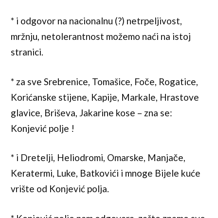
* i odgovor na nacionalnu (?) netrpeljivost,
mržnju, netolerantnost možemo naći na istoj
stranici.
* za sve Srebrenice, Tomašice, Foče, Rogatice,
Korićanske stijene, Kapije, Markale, Hrastove
glavice, Briševa, Jakarine kose – zna se:
Konjević polje !
* i Dretelji, Heliodromi, Omarske, Manjače,
Keratermi, Luke, Batkovići i mnoge Bijele kuće
vrište od Konjević polja.