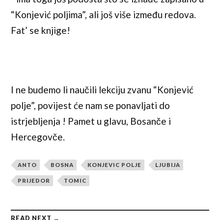
“Konjević poljima”, ali još više između redova.
Fat’ se knjige!
I ne budemo li naučili lekciju zvanu “Konjević
polje”, povijest će nam se ponavljati do
istrjebljenja ! Pamet u glavu, Bosanče i
Hercegovče.
ANTO
BOSNA
KONJEVIC POLJE
LJUBIJA
PRIJEDOR
TOMIC
READ NEXT →