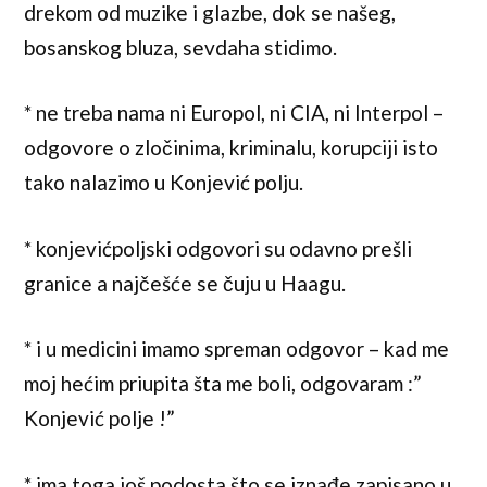
drekom od muzike i glazbe, dok se našeg,
bosanskog bluza, sevdaha stidimo.
* ne treba nama ni Europol, ni CIA, ni Interpol –
odgovore o zločinima, kriminalu, korupciji isto
tako nalazimo u Konjević polju.
* konjevićpoljski odgovori su odavno prešli
granice a najčešće se čuju u Haagu.
* i u medicini imamo spreman odgovor – kad me
moj hećim priupita šta me boli, odgovaram :”
Konjević polje !”
* ima toga još podosta što se iznađe zapisano u