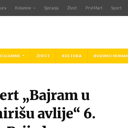
tura
Kolumne
Sjećanja
Život
Prvi Mart
Sport
KOLUMNE
ŽIVOT
KULTURA
BUDIMO HUMAN
ert „Bajram u
rišu avlije“ 6.