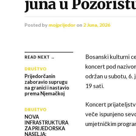
juna u Pozorišt
Posted
by
mojprijedor
on
2 Juna, 2026
Bosanski kulturni c
READ NEXT →
koncert pod nazivom 
DRUŠTVO
održan u subotu, 6. 
Prijedorčanin
zaboravio suprugu
19 sati.
na granici i nastavio
prema Njemačkoj
Koncert prijateljstv
DRUŠTVO
veče ispunjeno sev
NOVA
INFRASTRUKTURA
umjetničkim progr
ZA PRIJEDORSKA
NASELJA: