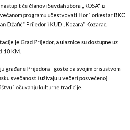
i nastupit će članovi Sevdah zbora „ROSA“ iz
 svečanom programu učestvovati Hor i orkestar BKC
n Džafić“ Prijedor i KUD „Kozara“ Kozarac.
acije je Grad Prijedor, a ulaznice su dostupne uz
od 10 KM.
ju građane Prijedora i goste da svojim prisustvom
msku svečanost i uživaju u večeri posvećenoj
ištvu i očuvanju kulturne tradicije.