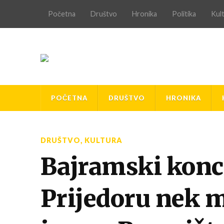
Početna
Društvo
Hronika
Politika
Kul
POČETNA
DRUŠTVO
HRONIKA
DRUŠTVO
,
KULTURA
Bajramski konc
Prijedoru nek mi