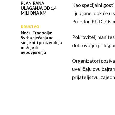
PLANIRANA
Kao specijalni gost
ULAGANJA OD 1,4
Ljubljane, dok će u
MILIONA KM
Prijedor, KUD „Osma
DRUŠTVO
Noć u Trnopolju:
Pokrovitelj manifest
Svrha sjećanja ne
smije biti proizvodnja
dobrovoljni prilog 
mržnje ili
nepovjerenja
Organizatori poziva
uveličaju ovu bajra
prijateljstvu, zajedn