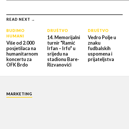
READ NEXT →
BUDIMO
DRUŠTVO
DRUŠTVO
HUMANI
14. Memorijalni
Vedro Polje u
Više od 2.000
turnir “Ramić
znaku
posjetilaca na
Irfan – Irfo” u
fudbalskih
humanitarnom
srijedu na
uspomena i
koncertu za
stadionu Bare-
prijateljstva
OFK Brdo
Rizvanovići
MARKETING