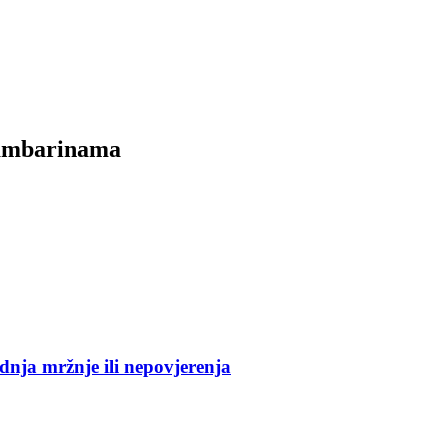
 Hambarinama
dnja mržnje ili nepovjerenja