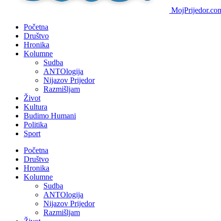
MojPrijedor.com 
Početna
Društvo
Hronika
Kolumne
Sudba
ANTOlogija
Nijazov Prijedor
Razmišljam
Život
Kultura
Budimo Humani
Politika
Sport
Početna
Društvo
Hronika
Kolumne
Sudba
ANTOlogija
Nijazov Prijedor
Razmišljam