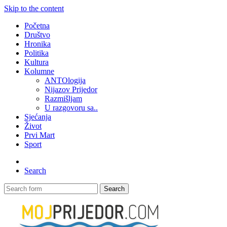
Skip to the content
Početna
Društvo
Hronika
Politika
Kultura
Kolumne
ANTOlogija
Nijazov Prijedor
Razmišljam
U razgovoru sa..
Sjećanja
Život
Prvi Mart
Sport
Search
Search