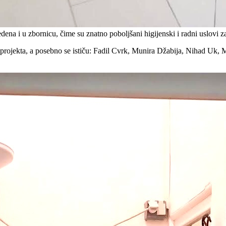
dena i u zbornicu, čime su znatno poboljšani higijenski i radni uslovi za
ji projekta, a posebno se ističu: Fadil Cvrk, Munira Džabija, Nihad Uk,