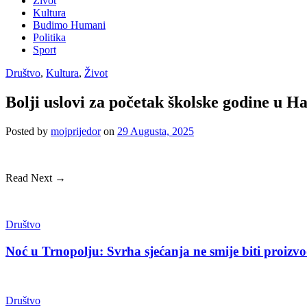
Život
Kultura
Budimo Humani
Politika
Sport
Društvo
,
Kultura
,
Život
Bolji uslovi za početak školske godine u
Posted
by
mojprijedor
on
29 Augusta, 2025
Read Next →
Društvo
Noć u Trnopolju: Svrha sjećanja ne smije biti proizvo
Društvo