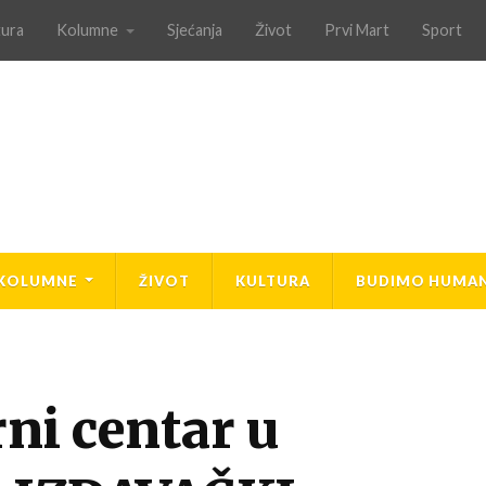
tura
Kolumne
Sjećanja
Život
Prvi Mart
Sport
KOLUMNE
ŽIVOT
KULTURA
BUDIMO HUMAN
ni centar u