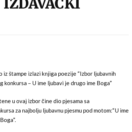
I IZDAVAČKI
o iz štampe izlazi knjiga poezije “Izbor ljubavnih
g konkursa – U ime ljubavi je drugo ime Boga”
tene u ovaj izbor čine dio pjesama sa
kursa za najbolju ljubavnu pjesmu pod motom:“U ime
 Boga”.