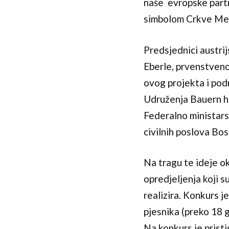
naše evropske partn
simbolom Crkve M
Predsjednici austri
Eberle, prvenstveno
ovog projekta i pod
Udruženja Bauern he
Federalno ministarst
civilnih poslova Bo
Na tragu te ideje ok
opredjeljenja koji s
realizira. Konkurs j
pjesnika (preko 18 g
Na konkurs je pristi