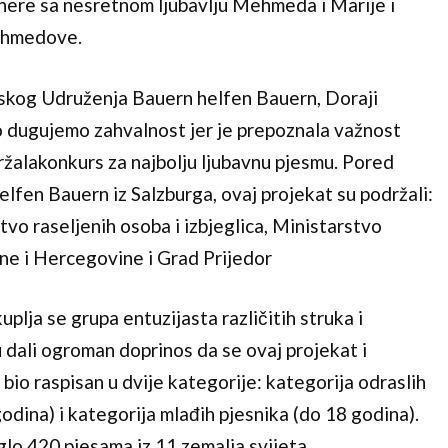
ere sa nesretnom ljubavlju Mehmeda i Marije i
ehmedove.
jskog Udruženja Bauern helfen Bauern, Doraji
 dugujemo zahvalnost jer je prepoznala važnost
ržalakonkurs za najbolju ljubavnu pjesmu. Pored
lfen Bauern iz Salzburga, ovaj projekat su podržali:
vo raseljenih osoba i izbjeglica, Ministarstvo
sne i Hercegovine i Grad Prijedor
uplja se grupa entuzijasta različitih struka i
u dali ogroman doprinos da se ovaj projekat i
e bio raspisan u dvije kategorije: kategorija odraslih
odina) i kategorija mlađih pjesnika (do 18 godina).
glo 420 pjesama iz 11 zemalja svijeta.