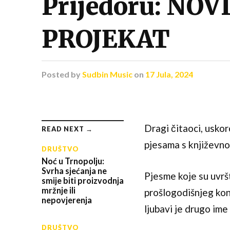
Prijedoru: NOV
PROJEKAT
Posted
by
Sudbin Music
on
17 Jula, 2024
Dragi čitaoci, uskor
READ NEXT →
pjesama s književno
DRUŠTVO
Noć u Trnopolju:
Svrha sjećanja ne
Pjesme koje su uvrš
smije biti proizvodnja
mržnje ili
prošlogodišnjeg kon
nepovjerenja
ljubavi je drugo ime
DRUŠTVO