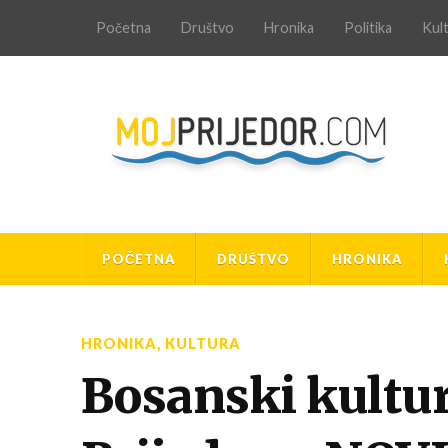
Početna
Društvo
Hronika
Politika
Kul
POČETNA
DRUŠTVO
HRONIKA
HRONIKA
,
KULTURA
Bosanski kultur