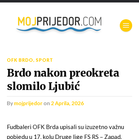
OFK BRDO
,
SPORT
Brdo nakon preokreta
slomilo Ljubić
by
mojprijedor
on
2 Aprila, 2026
Fudbaleri OFK Brda upisali su izuzetno važnu
pobjedu u 17. kolu Druge lige FS RS – Zapad,