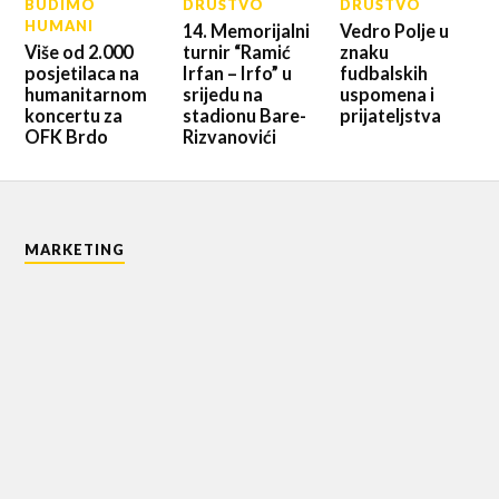
BUDIMO
DRUŠTVO
DRUŠTVO
HUMANI
14. Memorijalni
Vedro Polje u
Više od 2.000
turnir “Ramić
znaku
posjetilaca na
Irfan – Irfo” u
fudbalskih
humanitarnom
srijedu na
uspomena i
koncertu za
stadionu Bare-
prijateljstva
OFK Brdo
Rizvanovići
MARKETING