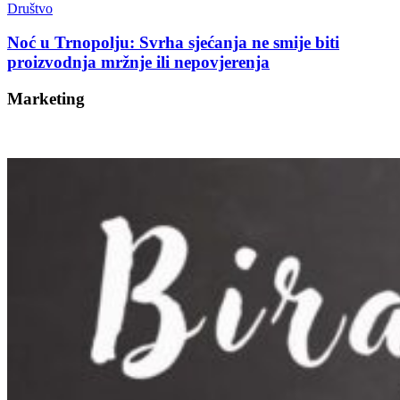
Društvo
Noć u Trnopolju: Svrha sjećanja ne smije biti
proizvodnja mržnje ili nepovjerenja
Marketing