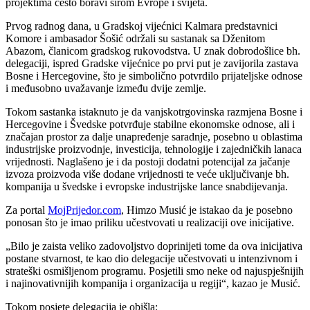
projektima često boravi širom Evrope i svijeta.
Prvog radnog dana, u Gradskoj vijećnici Kalmara predstavnici
Komore i ambasador Šošić održali su sastanak sa Dženitom
Abazom, članicom gradskog rukovodstva. U znak dobrodošlice bh.
delegaciji, ispred Gradske vijećnice po prvi put je zavijorila zastava
Bosne i Hercegovine, što je simbolično potvrdilo prijateljske odnose
i međusobno uvažavanje između dvije zemlje.
Tokom sastanka istaknuto je da vanjskotrgovinska razmjena Bosne i
Hercegovine i Švedske potvrđuje stabilne ekonomske odnose, ali i
značajan prostor za dalje unapređenje saradnje, posebno u oblastima
industrijske proizvodnje, investicija, tehnologije i zajedničkih lanaca
vrijednosti. Naglašeno je i da postoji dodatni potencijal za jačanje
izvoza proizvoda više dodane vrijednosti te veće uključivanje bh.
kompanija u švedske i evropske industrijske lance snabdijevanja.
Za portal
MojPrijedor.com
, Himzo Musić je istakao da je posebno
ponosan što je imao priliku učestvovati u realizaciji ove inicijative.
„Bilo je zaista veliko zadovoljstvo doprinijeti tome da ova inicijativa
postane stvarnost, te kao dio delegacije učestvovati u intenzivnom i
strateški osmišljenom programu. Posjetili smo neke od najuspješnijih
i najinovativnijih kompanija i organizacija u regiji“, kazao je Musić.
Tokom posjete delegacija je obišla: