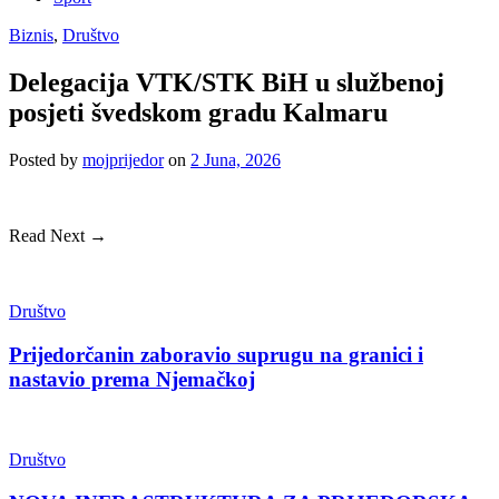
Biznis
,
Društvo
Delegacija VTK/STK BiH u službenoj
posjeti švedskom gradu Kalmaru
Posted
by
mojprijedor
on
2 Juna, 2026
Read Next →
Društvo
Prijedorčanin zaboravio suprugu na granici i
nastavio prema Njemačkoj
Društvo