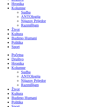
Hronika
Kolumne
Sudba
ANTOlogija
Nijazov Prijedor
Razmišljam
Život
Kultura
Budimo Humani
Politika
Sport
Početna
Društvo
Hronika
Kolumne
Sudba
ANTOlogija
Nijazov Prijedor
Razmišljam
Život
Kultura
Budimo Humani
Politika
Sport