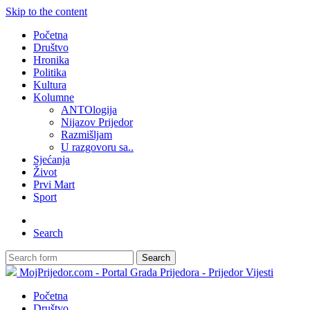
Skip to the content
Početna
Društvo
Hronika
Politika
Kultura
Kolumne
ANTOlogija
Nijazov Prijedor
Razmišljam
U razgovoru sa..
Sjećanja
Život
Prvi Mart
Sport
Search
Search
MojPrijedor.com - Portal Grada Prijedora - Prijedor Vijesti
Početna
Društvo