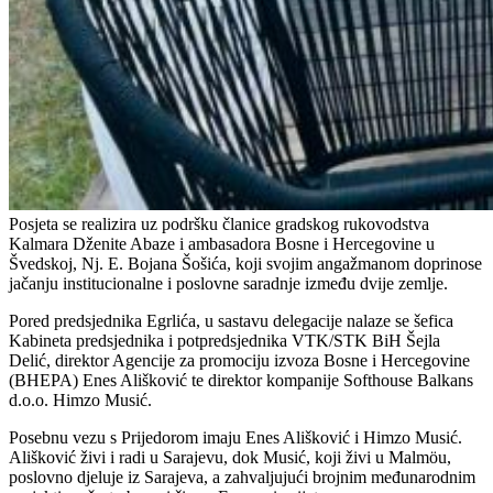
Posjeta se realizira uz podršku članice gradskog rukovodstva
Kalmara Dženite Abaze i ambasadora Bosne i Hercegovine u
Švedskoj, Nj. E. Bojana Šošića, koji svojim angažmanom doprinose
jačanju institucionalne i poslovne saradnje između dvije zemlje.
Pored predsjednika Egrlića, u sastavu delegacije nalaze se šefica
Kabineta predsjednika i potpredsjednika VTK/STK BiH Šejla
Delić, direktor Agencije za promociju izvoza Bosne i Hercegovine
(BHEPA) Enes Ališković te direktor kompanije Softhouse Balkans
d.o.o. Himzo Musić.
Posebnu vezu s Prijedorom imaju Enes Ališković i Himzo Musić.
Ališković živi i radi u Sarajevu, dok Musić, koji živi u Malmöu,
poslovno djeluje iz Sarajeva, a zahvaljujući brojnim međunarodnim