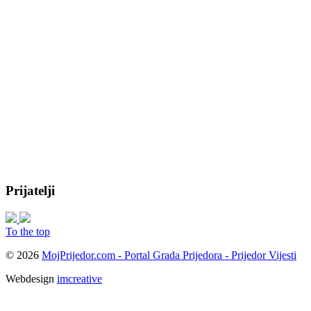
Prijatelji
To the top
© 2026
MojPrijedor.com - Portal Grada Prijedora - Prijedor Vijesti
Webdesign
imcreative