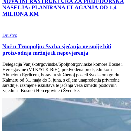
NOVA INFRASTRUKTURA ZA PRIJEDORSKA
NASELJA: PLANIRANA ULAGANJA OD 1,4
MILIONA KM
Društvo
Noć u Trnopolju: Svrha sjećanja ne smije biti
proizvodnja mržnje ili nepovjerenja
Delegacija Vanjskotrgovinske/Spoljnotrgovinske komore Bosne i
Hercegovine (VTK/STK BiH), predvođena predsjednikom
Ahmetom Egrlićem, boravi u službenoj posjeti švedskom gradu
Kalmaru od 31. maja do 3. juna, s ciljem unapređenja privredne
saradnje, razmjene iskustava te jačanja veza između poslovnih
zajednica Bosne i Hercegovine i Švedske.