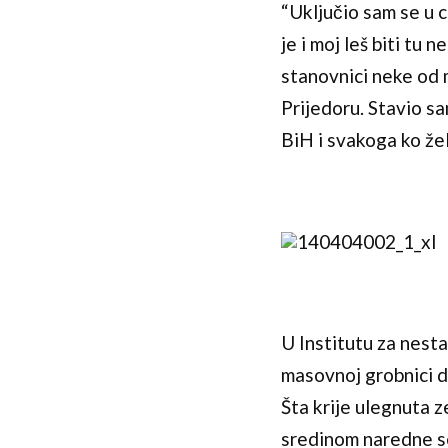
“Uključio sam se u 
je i moj leš biti tu 
stanovnici neke od 
Prijedoru. Stavio sa
BiH i svakoga ko žel
U Institutu za nesta
masovnoj grobnici do
Šta krije ulegnuta 
sredinom naredne se