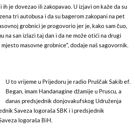
i ih je dovezao ili zakopavao. U izjavi on kaže da su
ena tri autobusa i da su bagerom zakopani na pet
sovnoj grobnici je progovorio jer je, kako sam čuo,
u na san izlazi taj dan i da ne može otići na drugi
je mjesto masovne grobnice”, dodaje naš sagovornik.
U to vrijeme u Prijedoru je radio Pruščak Sakib ef.
Began, imam Handanagine džamije u Pruscu, a
danas predsjednik donjovakufskog Udruženja
ednik Saveza logoraša SBK i i predsjednik
aveza logoraša BiH.