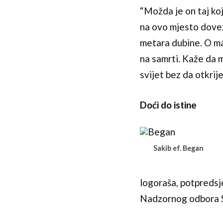
“Možda je on taj koj
na ovo mjesto dovez
metara dubine. O ma
na samrti. Kaže da m
svijet bez da otkri
Doći do istine
Sakib ef. Began
logoraša, potpredsj
Nadzornog odbora S