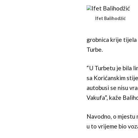
Ifet Balihodžić
grobnica krije tijela
Turbe.
“U Turbetu je bila li
sa Korićanskim stije
autobusi se nisu vra
Vakufa”, kaže Baliho
Navodno, o mjestu m
u to vrijeme bio voz