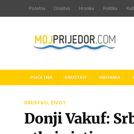
Početna
Društvo
Hronika
Politika
Kul
POČETNA
DRUŠTVO
HRONIKA
DRUŠTVO
,
ŽIVOT
Donji Vakuf: Sr