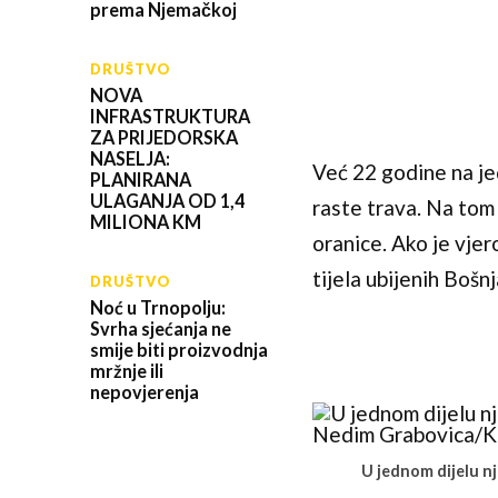
prema Njemačkoj
DRUŠTVO
NOVA
INFRASTRUKTURA
ZA PRIJEDORSKA
NASELJA:
Već 22 godine na je
PLANIRANA
ULAGANJA OD 1,4
raste trava. Na tom 
MILIONA KM
oranice. Ako je vjer
tijela ubijenih Bošnj
DRUŠTVO
Noć u Trnopolju:
Svrha sjećanja ne
smije biti proizvodnja
mržnje ili
nepovjerenja
U jednom dijelu nj