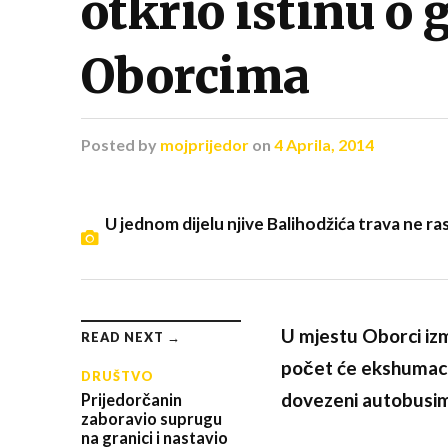
otkrio istinu o 
Oborcima
Posted
by
mojprijedor
on
4 Aprila, 2014
U jednom dijelu njive Balihodžića trava ne r
U mjestu Oborci iz
READ NEXT →
počet će ekshumacij
DRUŠTVO
dovezeni autobusima
Prijedorčanin
zaboravio suprugu
na granici i nastavio