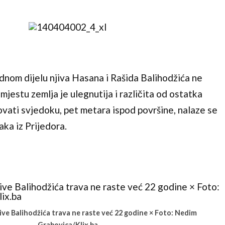
dnom dijelu njiva Hasana i Rašida Balihodžića ne
mjestu zemlja je ulegnutija i različita od ostatka
ovati svjedoku, pet metara ispod površine, nalaze se
aka iz Prijedora.
ive Balihodžića trava ne raste već 22 godine × Foto: Nedim
Grabovica/Klix.ba