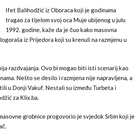
Ifet Balihodžić iz Oboraca koji je godinama
tragao za tijelom svoj oca Muje ubijenog u julu
1992. godine, kaže da je čuo kako masovna
 logoraša iz Prijedora koji su krenuli na razmjenu u
nija razdvajanja. Ovo bi mogao biti isti scenarij kao
nama. Nešto se desilo i razmjena nije napravljena, a
tili u Donji Vakuf. Nestali su između Turbeta i
džić za Klix.ba.
asovne grobnice progovorio je svjedok Srbin koji je
ač.