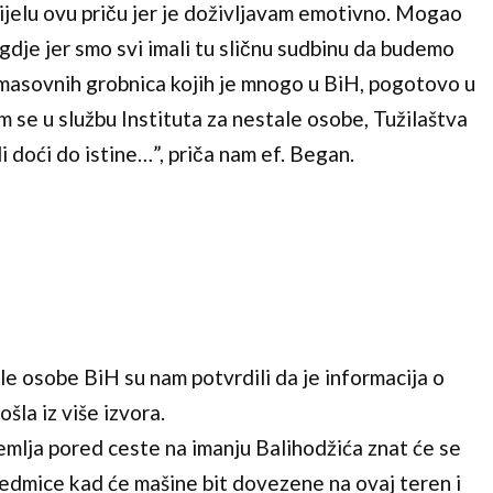
cijelu ovu priču jer je doživljavam emotivno. Mogao
negdje jer smo svi imali tu sličnu sudbinu da budemo
masovnih grobnica kojih je mnogo u BiH, pogotovo u
m se u službu Instituta za nestale osobe, Tužilaštva
i doći do istine…”, priča nam ef. Began.
le osobe BiH su nam potvrdili da je informacija o
šla iz više izvora.
zemlja pored ceste na imanju Balihodžića znat će se
dmice kad će mašine bit dovezene na ovaj teren i