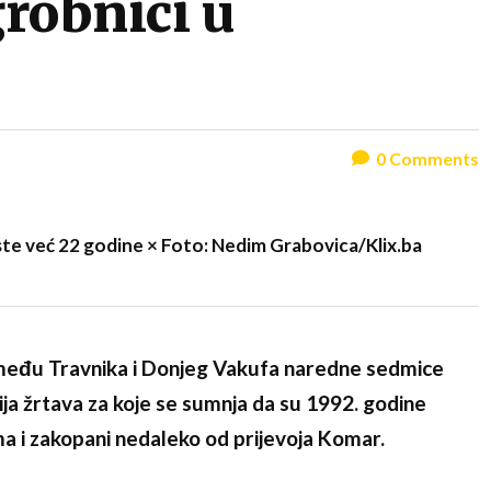
grobnici u
0
Comments
aste već 22 godine × Foto: Nedim Grabovica/Klix.ba
među Travnika i Donjeg Vakufa naredne sedmice
a žrtava za koje se sumnja da su 1992. godine
 i zakopani nedaleko od prijevoja Komar.