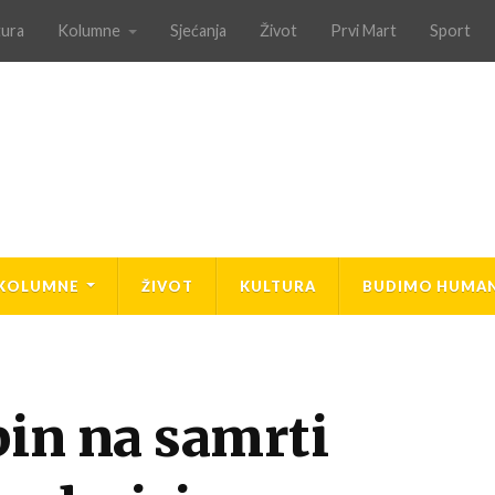
tura
Kolumne
Sjećanja
Život
Prvi Mart
Sport
KOLUMNE
ŽIVOT
KULTURA
BUDIMO HUMAN
bin na samrti