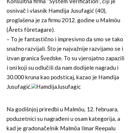
Konsultna firma ”System Verification”, čiji je
osnivač i vlasnik Hamdija Jusufagić (40),
proglašena je za firmu 2012. godine u Malmöu
(Årets företagare).
– To je fantastično i impresivno da smo se tako
snažno razvijali. Što je najvažnije razvijamo se i
izvan granica Švedske. To su vjerojatno zapazili
i oni koji su odlučili da nam dodijele nagradu i
30.000 kruna kao podsticaj, kazao je Hamdija
Jusufagić.
Na godišnjoj priredbi u Malmöu, 12. februara,
poduzetnici su nagrađeni u osam kategorija, a
kad je gradonačelnik Malmöa Ilmar Reepalu