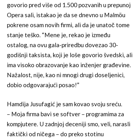
govorio pred više od 1.500 pozvanih u prepunoj
Opera sali, istakao je da se dnevno u Malmöu
pokrene osam novih firmi, ali da je unatoč tome
stanje teško. “Mene je, rekao je između
ostalog, na ovu gala-priredbu dovezao 30-
godišnji taksista, koji je loše govorio švedski, ali
ima visoko obrazovanje kao inženjer građevine.
Nažalost, nije, kao ni mnogi drugi doseljenici,
dobio odgovarajući posao!”
Hamdija Jusufagić je sam kovao svoju sreću.
– Moja firma bavi se softver – programima za
kompjutere. U zadnjoj deceniji smo, veli, narasli
faktički od ničega – do preko stotinu