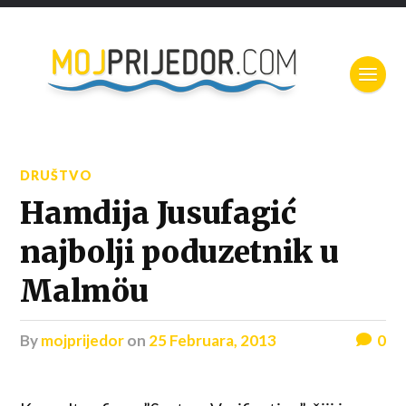
DRUŠTVO
Hamdija Jusufagić
najbolji poduzetnik u
Malmöu
by
mojprijedor
on
25 Februara, 2013
0