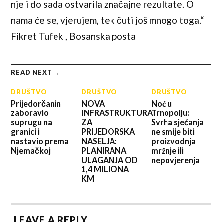
nje i do sada ostvarila značajne rezultate. O
nama će se, vjerujem, tek čuti još mnogo toga.“
Fikret Tufek , Bosanska posta
READ NEXT →
DRUŠTVO
DRUŠTVO
DRUŠTVO
Prijedorčanin
NOVA
Noć u
zaboravio
INFRASTRUKTURA
Trnopolju:
suprugu na
ZA
Svrha sjećanja
granici i
PRIJEDORSKA
ne smije biti
nastavio prema
NASELJA:
proizvodnja
Njemačkoj
PLANIRANA
mržnje ili
ULAGANJA OD
nepovjerenja
1,4 MILIONA
KM
LEAVE A REPLY