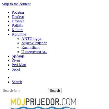
Skip to the content
Početna
Društvo
Hronika
Politika
Kultura
Kolumne
ANTOlogija
Nijazov Prijedor
Razmišljam
U razgovoru sa..
Sjećanja
Život
Prvi Mart
Sport
Search
Search