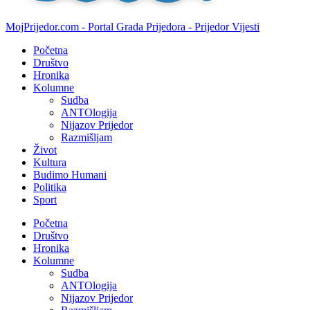
MojPrijedor.com - Portal Grada Prijedora - Prijedor Vijesti
Početna
Društvo
Hronika
Kolumne
Sudba
ANTOlogija
Nijazov Prijedor
Razmišljam
Život
Kultura
Budimo Humani
Politika
Sport
Početna
Društvo
Hronika
Kolumne
Sudba
ANTOlogija
Nijazov Prijedor