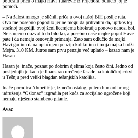
potresnu priču o majki Havi Tatarević iz Prijedora, odlučio joj je
pomoći.
– Na žalost mnogo je sličnih priča u ovoj našoj BiH poslije rata.
Ovo me posebno pogodilo jer ne mogu da prihvatim da, uprkos toj
strašnoj tragediji, ovoj ženi licemjerna birokratija ponovo nanosi bol.
Ne smijemo dozvoliti da bilo ko, a posebno naše majke poput Have
pate i da nemaju osnovnih primanja. Zato sam odlučio da majki
Havi godinu dana uplaćujem penziju koliku ima i moja majka hadži
Mejra, 310 KM. Jutros sam prvu penziju već uplatio – kazao nam je
Hasan.
Hasan je, inače, poznat po dobrim djelima koja često čini. Jedno od
posljednjih je kada je finansirao uređenje fasade na katoličkoj crkvi
u Tešnju pred veliki blagdan tešanjskih katolika.
Inače porodica Ahmetlić je, između ostalog, putem humanitarnog
udruženja “Oslonac” izgradila pet kuća za socijalno ugrožene koji
nemaju riješeno stambeno pitanje.
Avaz