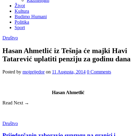
Razmišljam
Život
Kultura
Budimo Humani
Politika
Sport
Društvo
Hasan Ahmetlić iz Tešnja će majki Havi
Tatarević uplatiti penziju za godinu dana
Posted
by
mojprijedor
on
11 Augusta, 2014
0
Comments
Hasan Ahmetlić
Read Next →
Društvo
Prijedorčanin zaboravio suprugu na granici i