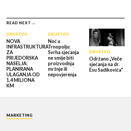
READ NEXT →
DRUŠTVO
DRUŠTVO
NOVA
Noć u
INFRASTRUKTURA
Trnopolju:
ZA
Svrha sjećanja
DRUŠTVO
PRIJEDORSKA
ne smije biti
Održano „Veče
NASELJA:
proizvodnja
sjećanja na dr.
PLANIRANA
mržnje ili
Esu Sadikovića“
ULAGANJA OD
nepovjerenja
1,4 MILIONA
KM
MARKETING