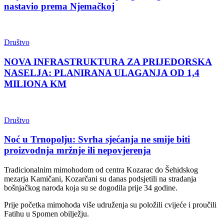
nastavio prema Njemačkoj
Društvo
NOVA INFRASTRUKTURA ZA PRIJEDORSKA
NASELJA: PLANIRANA ULAGANJA OD 1,4
MILIONA KM
Društvo
Noć u Trnopolju: Svrha sjećanja ne smije biti
proizvodnja mržnje ili nepovjerenja
Tradicionalnim mimohodom od centra Kozarac do Šehidskog
mezarja Kamičani, Kozarčani su danas podsjetili na stradanja
bošnjačkog naroda koja su se dogodila prije 34 godine.
Prije početka mimohoda više udruženja su položili cvijeće i proučili
Fatihu u Spomen obilježju.