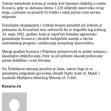
Tokom mimohoda kolona je zastala kod Spomen obilježja u centru
Kozarca, gdje su uklesana imena 1.226 ubijenih stanovnika ovog
kraja, a prisutni su proučili El-Fatihu i odali počast svim nevino
ubijenim.
Današnjim okupljanjem i velikim brojem prisutnih još jednom je
pokazano da Kozarčani nisu zaboravili šta se dogodilo tog kobnog
24. maja 1992. godine, kada je započelo brutalno agresorsko
granatiranje Kozarca i okolnih bošnjačkih naselja u okviru
sistematskog progona i uništavanja nesrpskog stanovništva.
Mnogi građani Kozarca i Prijedora prisustvovali su podne namazu i
današnjem obilježavanju, čime su još jednom iskazali poštovanje
prema šehidima i svim žrtvama.
Na Šehidskom mezarju proučen je Jasin, nakon čega su se
prisutnima prigodnim govorima obratili Hafiz Amir ef. Mahić i
izaslanik Muftijstva bihaćkog Merzuk ef. Čehić.
Kozarac.eu