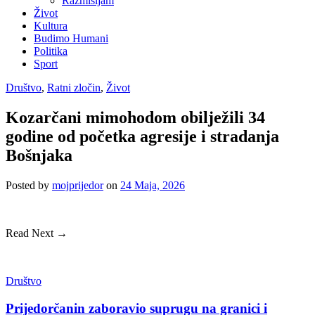
Razmišljam
Život
Kultura
Budimo Humani
Politika
Sport
Društvo
,
Ratni zločin
,
Život
Kozarčani mimohodom obilježili 34
godine od početka agresije i stradanja
Bošnjaka
Posted
by
mojprijedor
on
24 Maja, 2026
Read Next →
Društvo
Prijedorčanin zaboravio suprugu na granici i