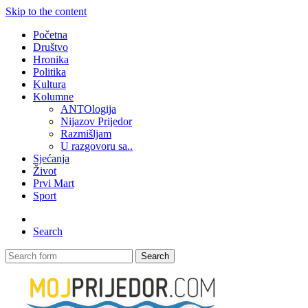
Skip to the content
Početna
Društvo
Hronika
Politika
Kultura
Kolumne
ANTOlogija
Nijazov Prijedor
Razmišljam
U razgovoru sa..
Sjećanja
Život
Prvi Mart
Sport
Search
Search