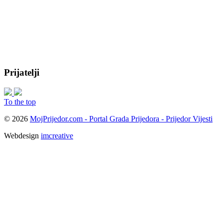
Prijatelji
To the top
© 2026
MojPrijedor.com - Portal Grada Prijedora - Prijedor Vijesti
Webdesign
imcreative