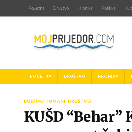
Početna
Društvo
Hronika
Politika
Kul
POČETNA
DRUŠTVO
HRONIKA
BUDIMO HUMANI
,
DRUŠTVO
KUŠD “Behar” K