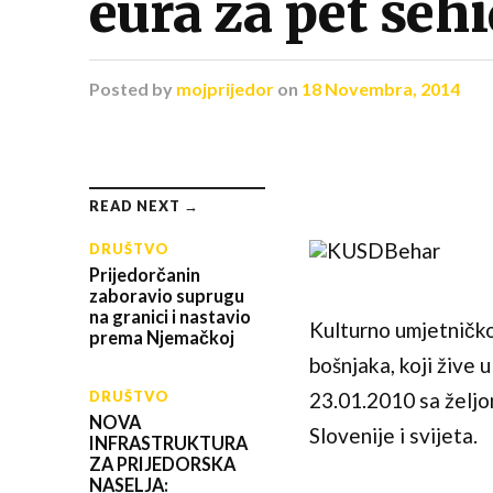
eura za pet šeh
Posted
by
mojprijedor
on
18 Novembra, 2014
READ NEXT →
DRUŠTVO
Prijedorčanin
zaboravio suprugu
na granici i nastavio
Kulturno umjetničko
prema Njemačkoj
bošnjaka, koji žive
DRUŠTVO
23.01.2010 sa željo
NOVA
Slovenije i svijeta.
INFRASTRUKTURA
ZA PRIJEDORSKA
NASELJA: