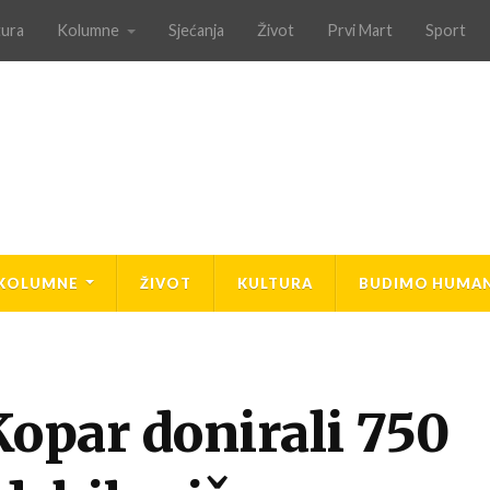
tura
Kolumne
Sjećanja
Život
Prvi Mart
Sport
KOLUMNE
ŽIVOT
KULTURA
BUDIMO HUMAN
opar donirali 750