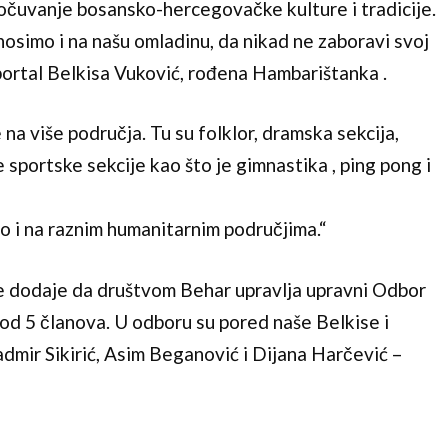
e očuvanje bosansko-hercegovačke kulture i tradicije.
osimo i na našu omladinu, da nikad ne zaboravi svoj
 portal Belkisa Vuković, rođena Hambarištanka .
a više područja. Tu su folklor, dramska sekcija,
ne sportske sekcije kao što je gimnastika , ping pong i
o i na raznim humanitarnim područjima.“
e dodaje da društvom Behar upravlja upravni Odbor
 od 5 članova. U odboru su pored naše Belkise i
dmir Sikirić, Asim Beganović i Dijana Harčević –