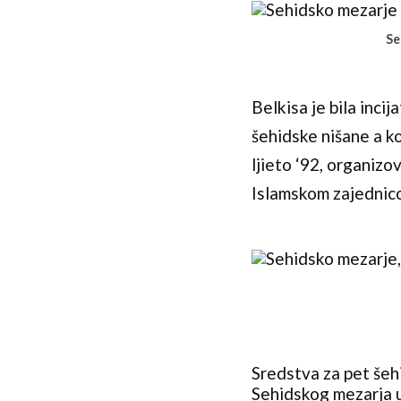
Se
Belkisa je bila inci
šehidske nišane a ko
ljieto ‘92, organiz
Islamskom zajednic
Sredstva za pet šeh
Sehidskog mezarja u