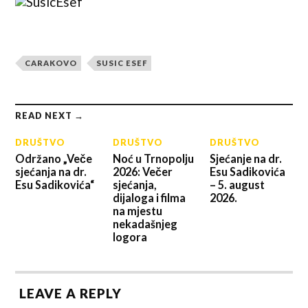
CARAKOVO
SUSIC ESEF
READ NEXT →
DRUŠTVO
DRUŠTVO
DRUŠTVO
Održano „Veče
Noć u Trnopolju
Sjećanje na dr.
sjećanja na dr.
2026: Večer
Esu Sadikovića
Esu Sadikovića“
sjećanja,
– 5. august
dijaloga i filma
2026.
na mjestu
nekadašnjeg
logora
LEAVE A REPLY