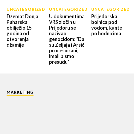
UNCATEGORIZED
UNCATEGORIZED
UNCATEGORIZED
Džemat Donja
U dokumentima
Prijedorska
Puharska
VRS zločin u
bolnica pod
obilježio 15
Prijedoru se
vodom, kante
godina od
nazivao
po hodnicima
otvorenja
genocidom: “Da
džamije
su Zeljaja i Arsić
procesuirani,
imali bismo
presudu”
MARKETING