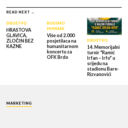
READ NEXT →
DRUŠTVO
BUDIMO
HUMANI
HRASTOVA
GLAVICA,
Više od 2.000
ZLOČIN BEZ
posjetilaca na
DRUŠTVO
KAZNE
humanitarnom
14. Memorijalni
koncertu za
turnir “Ramić
OFK Brdo
Irfan – Irfo” u
srijedu na
stadionu Bare-
Rizvanovići
MARKETING