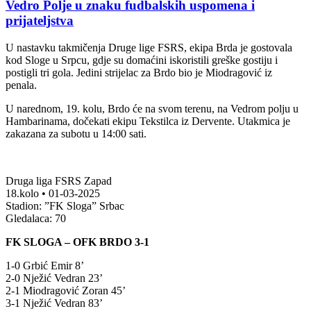
Vedro Polje u znaku fudbalskih uspomena i
prijateljstva
U nastavku takmičenja Druge lige FSRS, ekipa Brda je gostovala
kod Sloge u Srpcu, gdje su domaćini iskoristili greške gostiju i
postigli tri gola. Jedini strijelac za Brdo bio je Miodragović iz
penala.
U narednom, 19. kolu, Brdo će na svom terenu, na Vedrom polju u
Hambarinama, dočekati ekipu Tekstilca iz Dervente. Utakmica je
zakazana za subotu u 14:00 sati.
Druga liga FSRS Zapad
18.kolo • 01-03-2025
Stadion: ”FK Sloga” Srbac
Gledalaca: 70
FK SLOGA – OFK BRDO 3-1
1-0 Grbić Emir 8’
2-0 Nježić Vedran 23’
2-1 Miodragović Zoran 45’
3-1 Nježić Vedran 83’