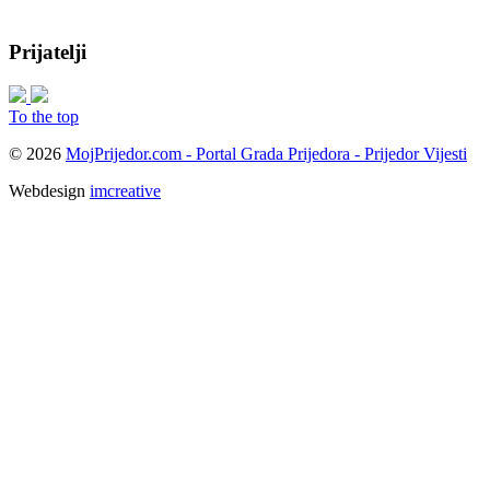
Prijatelji
To the top
© 2026
MojPrijedor.com - Portal Grada Prijedora - Prijedor Vijesti
Webdesign
imcreative