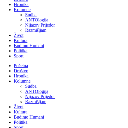
Hronika
Kolumne
Sudba
ANTOlogija
Nijazov Prijedor
Razmišljam
Život
Kultura
Budimo Humani
Politika
Sport
Početna
Društvo
Hronika
Kolumne
Sudba
ANTOlogija
Nijazov Prijedor
Razmišljam
Život
Kultura
Budimo Humani
Politika
Sport