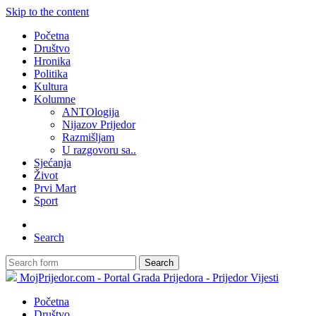
Skip to the content
Početna
Društvo
Hronika
Politika
Kultura
Kolumne
ANTOlogija
Nijazov Prijedor
Razmišljam
U razgovoru sa..
Sjećanja
Život
Prvi Mart
Sport
Search
Search
MojPrijedor.com - Portal Grada Prijedora - Prijedor Vijesti
Početna
Društvo