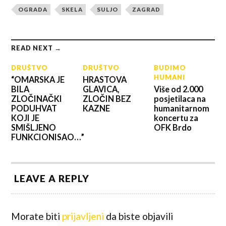
OGRADA
SKELA
SULJO
ZAGRAD
READ NEXT →
DRUŠTVO
DRUŠTVO
BUDIMO
HUMANI
“OMARSKA JE
HRASTOVA
BILA
GLAVICA,
Više od 2.000
ZLOČINAČKI
ZLOČIN BEZ
posjetilaca na
PODUHVAT
KAZNE
humanitarnom
KOJI JE
koncertu za
SMIŠLJENO
OFK Brdo
FUNKCIONISAO…”
LEAVE A REPLY
Morate biti
prijavljeni
da biste objavili