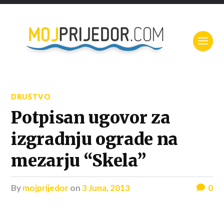
DRUŠTVO
Potpisan ugovor za
izgradnju ograde na
mezarju “Skela”
by
mojprijedor
on
3 Juna, 2013
0