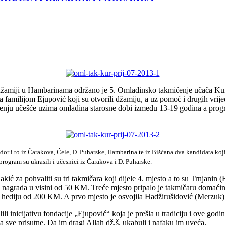
džamiji u Hambarinama održano je 5. Omladinsko takmičenje učača Kur
familijom Ejupović koji su otvorili džamiju, a uz pomoć i drugih vrijed
nju učešće uzima omladina starosne dobi između 13-19 godina a program 
dor i to iz Čarakova, Ćele, D. Puharske, Hambarina te iz Bišćana dva kandidata ko
rogram su ukrasili i učesnici iz Čarakova i D. Puharske.
kić za pohvaliti su tri takmičara koji dijele 4. mjesto a to su Trnjanin
a nagrada u visini od 50 KM. Treće mjesto pripalo je takmičaru doma
nu hediju od 200 KM. A prvo mjesto je osvojila Hadžirušidović (Merzu
ili inicijativu fondacije „Ejupović“ koja je prešla u tradiciju i ove godi
 za sve prisutne. Da im dragi Allah dž.š. ukabuli i nafaku im uveća.