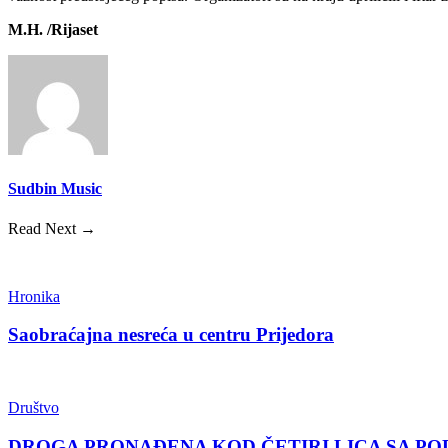
M.H. /Rijaset
Sudbin Music
Read Next →
Hronika
Saobraćajna nesreća u centru Prijedora
Društvo
DROGA PRONAĐENA KOD ČETIRI LICA SA PO