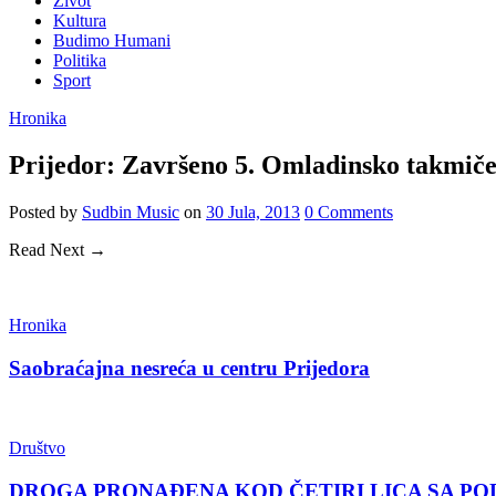
Život
Kultura
Budimo Humani
Politika
Sport
Hronika
Prijedor: Završeno 5. Omladinsko takmič
Posted
by
Sudbin Music
on
30 Jula, 2013
0
Comments
Read Next →
Hronika
Saobraćajna nesreća u centru Prijedora
Društvo
DROGA PRONAĐENA KOD ČETIRI LICA SA PO