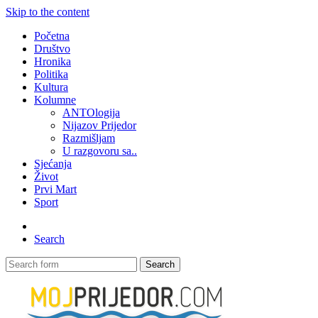
Skip to the content
Početna
Društvo
Hronika
Politika
Kultura
Kolumne
ANTOlogija
Nijazov Prijedor
Razmišljam
U razgovoru sa..
Sjećanja
Život
Prvi Mart
Sport
Search
Search