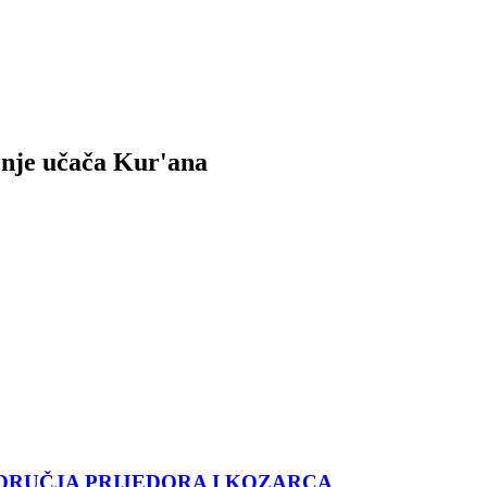
enje učača Kur'ana
DRUČJA PRIJEDORA I KOZARCA