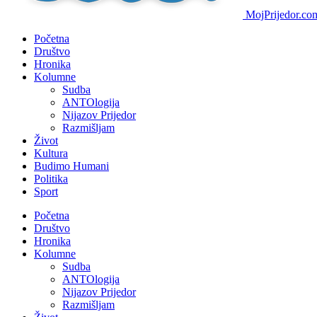
MojPrijedor.com 
Početna
Društvo
Hronika
Kolumne
Sudba
ANTOlogija
Nijazov Prijedor
Razmišljam
Život
Kultura
Budimo Humani
Politika
Sport
Početna
Društvo
Hronika
Kolumne
Sudba
ANTOlogija
Nijazov Prijedor
Razmišljam