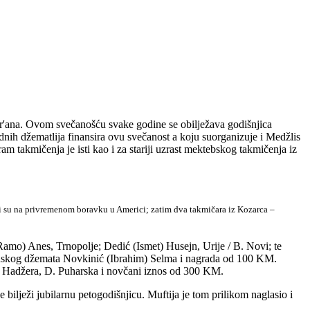
'ana. Ovom svečanošću svake godine se obilježava godišnjica
nih džematlija finansira ovu svečanost a koju suorganizuje i Medžlis
takmičenja je isti kao i za stariji uzrast mektebskog takmičenja iz
ji su na privremenom boravku u Americi; zatim dva takmičara iz Kozarca –
 (Ramo) Anes, Trnopolje; Dedić (Ismet) Husejn, Urije / B. Novi; te
ćinskog džemata Novkinić (Ibrahim) Selma i nagrada od 100 KM.
k) Hadžera, D. Puharska i novčani iznos od 300 KM.
ne bilježi jubilarnu petogodišnjicu. Muftija je tom prilikom naglasio i