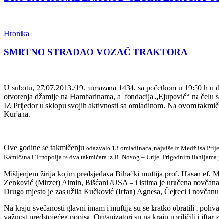
Hronika
SMRTNO STRADAO VOZAČ TRAKTORA
U subotu, 27.07.2013./19. ramazana 1434. sa početkom u 19:30 h u 
otvorenja džamije na Hambarinama, a fondacija „Ejupović“ na čelu sa 
IZ Prijedor u sklopu svojih aktivnosti sa omladinom. Na ovom takmiče
Kur'ana.
Ove godine se takmičenju
odazvalo 13 omladinaca, najviše iz Medžlisa Prije
Kamičana i Trnopolja te dva takmičara iz B. Novog – Urije. Prigodnim ilahijama p
Mišljenjem žirija kojim predsjedava Bihaćki muftija prof. Hasan ef. Ma
Zenković (Mirzet) Almin, Bišćani /USA – i istima je uručena novčan
Drugo mjesto je zaslužila Kučković (Irfan) Agnesa, Čejreci i novča
Na kraju svečanosti glavni imam i muftija su se kratko obratili i pohval
važnost predstojećeg popisa. Organizatori su na kraju upriličili i iftar