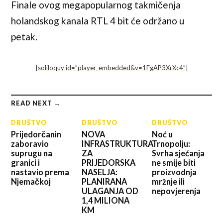
Finale ovog megapopularnog takmičenja
holandskog kanala RTL 4 bit će održano u
petak.
[soliloquy id=”player_embedded&v=1FgAP3XrXc4”]
READ NEXT →
DRUŠTVO
DRUŠTVO
DRUŠTVO
Prijedorčanin
NOVA
Noć u
zaboravio
INFRASTRUKTURA
Trnopolju:
suprugu na
ZA
Svrha sjećanja
granici i
PRIJEDORSKA
ne smije biti
nastavio prema
NASELJA:
proizvodnja
Njemačkoj
PLANIRANA
mržnje ili
ULAGANJA OD
nepovjerenja
1,4 MILIONA
KM