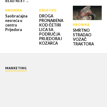
READ NEXT →
HRONIKA
DRUŠTVO
Saobraćajna
DROGA
nesreća u
PRONAĐENA
centru
KOD ČETIRI
HRONIKA
Prijedora
LICA SA
SMRTNO
PODRUČJA
STRADAO
PRIJEDORA I
VOZAČ
KOZARCA
TRAKTORA
MARKETING