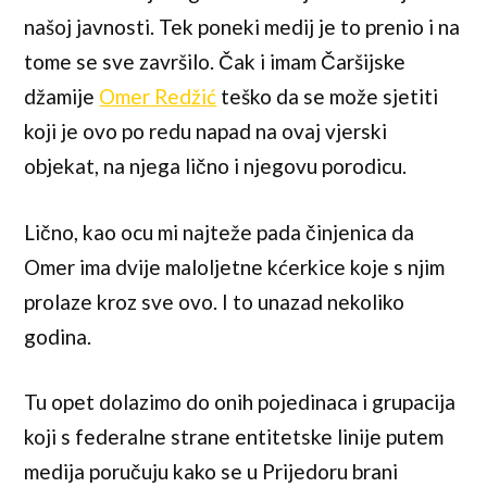
našoj javnosti. Tek poneki medij je to prenio i na
tome se sve završilo. Čak i imam Čaršijske
džamije
Omer Redžić
teško da se može sjetiti
koji je ovo po redu napad na ovaj vjerski
objekat, na njega lično i njegovu porodicu.
Lično, kao ocu mi najteže pada činjenica da
Omer ima dvije maloljetne kćerkice koje s njim
prolaze kroz sve ovo. I to unazad nekoliko
godina.
Tu opet dolazimo do onih pojedinaca i grupacija
koji s federalne strane entitetske linije putem
medija poručuju kako se u Prijedoru brani