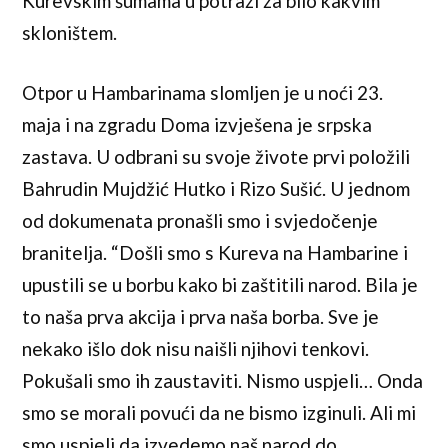
Kurevskim šumama u potrazi za bilo kakvim
skloništem.
Otpor u Hambarinama slomljen je u noći 23.
maja i na zgradu Doma izvješena je srpska
zastava. U odbrani su svoje živote prvi položili
Bahrudin Mujdžić Hutko i Rizo Sušić. U jednom
od dokumenata pronašli smo i svjedočenje
branitelja. “Došli smo s Kureva na Hambarine i
upustili se u borbu kako bi zaštitili narod. Bila je
to naša prva akcija i prva naša borba. Sve je
nekako išlo dok nisu naišli njihovi tenkovi.
Pokušali smo ih zaustaviti. Nismo uspjeli… Onda
smo se morali povući da ne bismo izginuli. Ali mi
smo uspjeli da izvedemo naš narod do