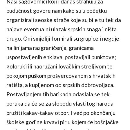
Naši sagovornici koji i danas strahuju za
budućnost govore nam kako su u početku
organizirali seoske straže koje su bile tu tek da
najave eventualni ulazak srpskih snaga i ništa
drugo. Oni smjeliji formirali su grupice i negdje
na linijama razgraničenja, granicama
uspostavljenih enklava, postavljali punktove;
goloruki ili naoružani lovačkim streljivom te
pokojom puškom prošvercovanom s hrvatskih
ratišta, a kupljenom od srpskih dobrovoljaca.
Postavljanjem tih barikada odaslala se tek
poruka da će se za slobodu vlastitog naroda
pružiti kakav-takav otpor. I već po okončanju
školske godine krvavi pir u kojem će bošnjačke