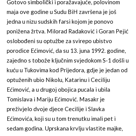
Gotovo simbolički i poražavajuće, polovinom
maja ove godine u Sudu BiH završena je još
jedna u nizu sudskih farsi kojom je ponovo
ponižena žrtva. Milorad Radaković i Goran Pejić
oslobođeni su optužbe za svirepo ubistvo
porodice Ećimović, da su 13. juna 1992. godine,
zajedno s tobože ključnim svjedokom S-1 došli u
kuću u Tukovima kod Prijedora, gdje je jedan od
optuženih ubio Nikolu, Katarinu i Ceciliju
Ećimović, a u drugoj obojica pucala i ubila
Tomislava i Mariju Ećimović. Masakr je
preživjelo dvoje djece Cecilije i Slavka
Ećimovića, koji su u tom trenutku imali pet i
sedam godina. Uprskana krvlju vlastite majke,