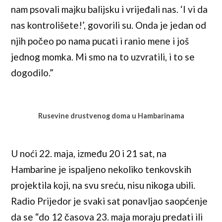
nam psovali majku balijsku i vrijeđali nas. ‘I vi da
nas kontrolišete!’, govorili su. Onda je jedan od
njih počeo po nama pucati i ranio mene i još
jednog momka. Mi smo na to uzvratili, i to se
dogodilo.”
Rusevine drustvenog doma u Hambarinama
U noći 22. maja, između 20 i 21 sat, na
Hambarine je ispaljeno nekoliko tenkovskih
projektila koji, na svu sreću, nisu nikoga ubili.
Radio Prijedor je svaki sat ponavljao saopćenje
da se “do 12 časova 23. maja moraju predati ili