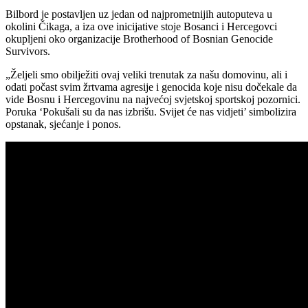
Bilbord je postavljen uz jedan od najprometnijih autoputeva u
okolini Čikaga, a iza ove inicijative stoje Bosanci i Hercegovci
okupljeni oko organizacije Brotherhood of Bosnian Genocide
Survivors.
„Željeli smo obilježiti ovaj veliki trenutak za našu domovinu, ali i
odati počast svim žrtvama agresije i genocida koje nisu dočekale da
vide Bosnu i Hercegovinu na najvećoj svjetskoj sportskoj pozornici.
Poruka ‘Pokušali su da nas izbrišu. Svijet će nas vidjeti’ simbolizira
opstanak, sjećanje i ponos.