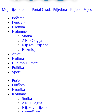
MojPrijedor.com - Portal Grada Prijedora - Prijedor Vijesti
Početna
Društvo
Hronika
Kolumne
Sudba
ANTOlogija
Nijazov Prijedor
Razmišljam
Život
Kultura
Budimo Humani
Politika
Sport
Početna
Društvo
Hronika
Kolumne
Sudba
ANTOlogija
Nijazov Prijedor