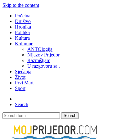
Skip to the content
Početna
Društvo
Hronika
Politika
Kultura
Kolumne
ANTOlogija
Nijazov Prijedor
Razmišljam
U razgovoru sa..
Sjećanja
Život
Prvi Mart
Sport
Search
Search