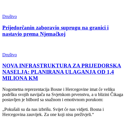
Društvo
Prijedorčanin zaboravio suprugu na granici i
nastavio prema Njemačkoj
Društvo
NOVA INFRASTRUKTURA ZA PRIJEDORSKA
NASELJA: PLANIRANA ULAGANJA OD 1,4
MILIONA KM
Nogometna reprezentacija Bosne i Hercegovine imat će veliku
podršku svojih navijača na Svjetskom prvenstvu, a u blizini Čikaga
postavljen je bilbord sa snažnom i emotivnom porukom:
„Pokušali su da nas izbrišu. Svijet će nas vidjeti. Bosna i
Hercegovina zauvijek. Za one koji nisu preživjeli.“