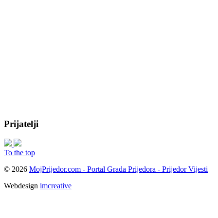
Prijatelji
To the top
© 2026
MojPrijedor.com - Portal Grada Prijedora - Prijedor Vijesti
Webdesign
imcreative