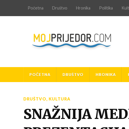
Početna
Društvo
Hronika
Politika
Kul
POČETNA
DRUŠTVO
HRONIKA
DRUŠTVO
,
KULTURA
SNAŽNIJA MED