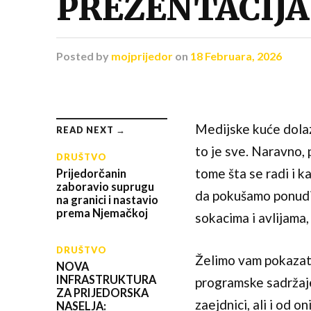
PREZENTACIJA
Posted
by
mojprijedor
on
18 Februara, 2026
Medijske kuće dolaze
READ NEXT →
to je sve. Naravno, 
DRUŠTVO
tome šta se radi i ka
Prijedorčanin
zaboravio suprugu
da pokušamo ponuditi
na granici i nastavio
prema Njemačkoj
sokacima i avlijama
DRUŠTVO
Želimo vam pokazati 
NOVA
INFRASTRUKTURA
programske sadržaje
ZA PRIJEDORSKA
zaejdnici, ali i od 
NASELJA: