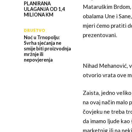
PLANIRANA
Mataruškim Brdom,
ULAGANJA OD 1,4
MILIONA KM
obalama Une i Sane
mjeri ćemo pratiti d
DRUŠTVO
prezentovani.
Noć u Trnopolju:
Svrha sjećanja ne
smije biti proizvodnja
mržnje ili
nepovjerenja
Nihad Mehanović, v
otvorio vrata ove m
Zaista, jedno veliko
na ovaj način malo 
čovjeku ne treba tro
da imamo ljude kao 
marketnig ili na nek