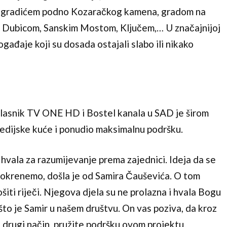
 gradićem podno Kozaračkog kamena, gradom na
, Dubicom, Sanskim Mostom, Ključem,… U značajnijoj
ogađaje koji su dosada ostajali slabo ili nikako
lasnik TV ONE HD i Bostel kanala u SAD je širom
edijske kuće i ponudio maksimalnu podršku.
 hvala za razumijevanje prema zajednici. Ideja da se
pokrenemo, došla je od Samira Čauševića. O tom
šiti riječi. Njegova djela su ne prolazna i hvala Bogu
što je Samir u našem društvu. On vas poziva, da kroz
i drugi način, pružite podršku ovom projektu.