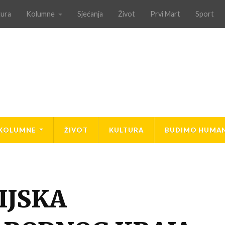
tura
Kolumne
Sjećanja
Život
Prvi Mart
Sport
KOLUMNE
ŽIVOT
KULTURA
BUDIMO HUMAN
IJSKA