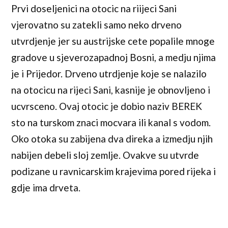
Prvi doseljenici na otocic na riijeci Sani
vjerovatno su zatekli samo neko drveno
utvrdjenje jer su austrijske cete popalile mnoge
gradove u sjeverozapadnoj Bosni, a medju njima
je i Prijedor. Drveno utrdjenje koje se nalazilo
na otocicu na rijeci Sani, kasnije je obnovljeno i
ucvrsceno. Ovaj otocic je dobio naziv BEREK
sto na turskom znaci mocvara ili kanal s vodom.
Oko otoka su zabijena dva direka a izmedju njih
nabijen debeli sloj zemlje. Ovakve su utvrde
podizane u ravnicarskim krajevima pored rijeka i
gdje ima drveta.