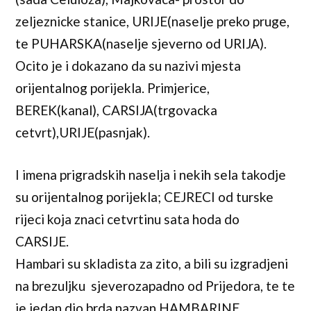
zeljeznicke stanice, URIJE(naselje preko pruge,
te PUHARSKA(naselje sjeverno od URIJA).
Ocito je i dokazano da su nazivi mjesta
orijentalnog porijekla. Primjerice,
BEREK(kanal), CARSIJA(trgovacka
cetvrt),URIJE(pasnjak).
I imena prigradskih naselja i nekih sela takodje
su orijentalnog porijekla; CEJRECI od turske
rijeci koja znaci cetvrtinu sata hoda do
CARSIJE.
Hambari su skladista za zito, a bili su izgradjeni
na brezuljku sjeverozapadno od Prijedora, te te
je jedan dio brda nazvan HAMBARINE.