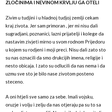
ZLOČINIMA I NEVINOM KRVLJU GA OTELI
Zivim u tudjini i u hladnoj tudjoj zemlji cekam
kraj zivota. Jer sam primoran , jer mi nisu dali
sugradjani, poznanici, lazni prijatelji i kolege da
nastavim zivjeti mirno u svom rodnom Prijedoru
u kojem su rodjeni i moji preci. Nisu dali zato sto
su nas oznacili da smo drukcijih imena, religije i
nesto obicaja. I zato su odlucili da nas nema i da
uzmu sve sto je bilo nase zivotom posteno
steceno.
A oni htjeli sve samo za sebe. Imali vojsku,
oruzje i volju i zelju da nas otjeraju pa su to sa