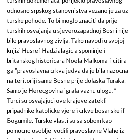
turskih dokumenata, porijeklo pravoslavnog
odnosno srpskog stanovnistva vezano je za uz
turske pohode. To bi moglo znaciti da prije
turskih osvajanja u sjeverozapadnoj Bosni nije
bilo pravoslavnog zivlja. Tako navodi u svojoj
knjizi Husref Hadzialagic a spominje i
britanskog historicara Noela Malkoma i citira
ga ”pravoslavna crkva jedva da je bila nazocna
na teritoriji same Bosne prije dolaska Turaka.
Samo je Herecgovina igrala vaznu ulogu. ”
Turci su osvajajuci ove krajeve zatekli
pripadnike katolicke vjere i crkve bosanske ili
Bogumile. Turske vlasti su sa sobom kao
pomocno osoblje vodili pravoslavne Vlahe iz