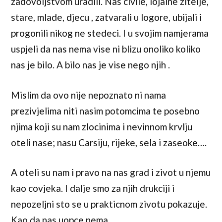
zadovoljstvom uradili. Nas civile, lojalne zitelje,
stare, mlade, djecu , zatvarali u logore, ubijali i
progonili nikog ne stedeci. I u svojim namjerama
uspjeli da nas nema vise ni blizu onoliko koliko
nas je bilo. A bilo nas je vise nego njih .
Mislim da ovo nije nepoznato ni nama
prezivjelima niti nasim potomcima te posebno
njima koji su nam zlocinima i nevinnom krvlju
oteli nase; nasu Carsiju, rijeke, sela i zaseoke….
A oteli su nam i pravo na nas grad i zivot u njemu
kao covjeka. I dalje smo za njih drukciji i
nepozeljni sto se u prakticnom zivotu pokazuje.
Kao da nas uopce nema .