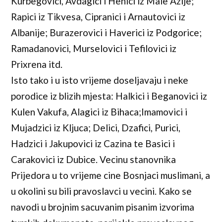
Kurbegovici, Avdagici i Henici iz Male Azije;
Rapici iz Tikvesa, Cipranici i Arnautovici iz
Albanije; Burazerovici i Haverici iz Podgorice;
Ramadanovici, Murselovici i Tefilovici iz
Prixrena itd.
Isto tako i u isto vrijeme doseljavaju i neke
porodice iz blizih mjesta: Halkici i Beganovici iz
Kulen Vakufa, Alagici iz Bihaca;Imamovici i
Mujadzici iz Kljuca; Delici, Dzafici, Purici,
Hadzici i Jakupovici iz Cazina te Basici i
Carakovici iz Dubice. Vecinu stanovnika
Prijedora u to vrijeme cine Bosnjaci muslimani, a
u okolini su bili pravoslavci u vecini. Kako se
navodi u brojnim sacuvanim pisanim izvorima