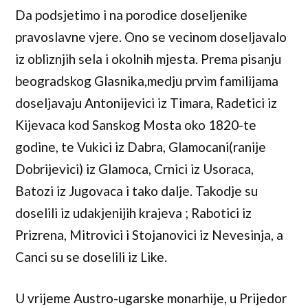
Da podsjetimo i na porodice doseljenike
pravoslavne vjere. Ono se vecinom doseljavalo
iz obliznjih sela i okolnih mjesta. Prema pisanju
beogradskog Glasnika,medju prvim familijama
doseljavaju Antonijevici iz Timara, Radetici iz
Kijevaca kod Sanskog Mosta oko 1820-te
godine, te Vukici iz Dabra, Glamocani(ranije
Dobrijevici) iz Glamoca, Crnici iz Usoraca,
Batozi iz Jugovaca i tako dalje. Takodje su
doselili iz udakjenijih krajeva ; Rabotici iz
Prizrena, Mitrovici i Stojanovici iz Nevesinja, a
Canci su se doselili iz Like.
U vrijeme Austro-ugarske monarhije, u Prijedor