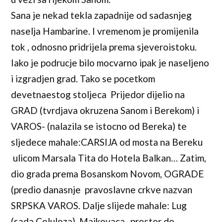
Sana je nekad tekla zapadnije od sadasnjeg
naselja Hambarine. I vremenom je promijenila
tok , odnosno pridrijela prema sjeveroistoku.
Iako je podrucje bilo mocvarno ipak je naseljeno
i izgradjen grad. Tako se pocetkom
devetnaestog stoljeca Prijedor dijelio na
GRAD (tvrdjava okruzena Sanom i Berekom) i
VAROS- (nalazila se istocno od Bereka) te
sljedece mahale:CARSIJA od mosta na Bereku
ulicom Marsala Tita do Hotela Balkan… Zatim,
dio grada prema Bosanskom Novom, OGRADE
(predio danasnje pravoslavne crkve nazvan
SRPSKA VAROS. Dalje slijede mahale: Lug
(sada Celuloza), Majkovaca- prostor do