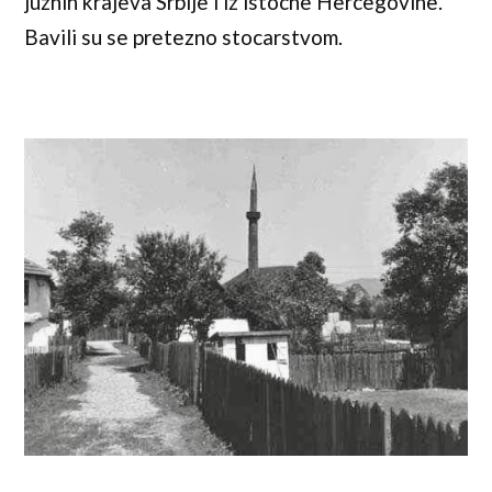
juznih krajeva Srbije i iz istocne Hercegovine.
Bavili su se pretezno stocarstvom.