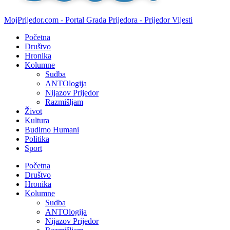
MojPrijedor.com - Portal Grada Prijedora - Prijedor Vijesti
Početna
Društvo
Hronika
Kolumne
Sudba
ANTOlogija
Nijazov Prijedor
Razmišljam
Život
Kultura
Budimo Humani
Politika
Sport
Početna
Društvo
Hronika
Kolumne
Sudba
ANTOlogija
Nijazov Prijedor