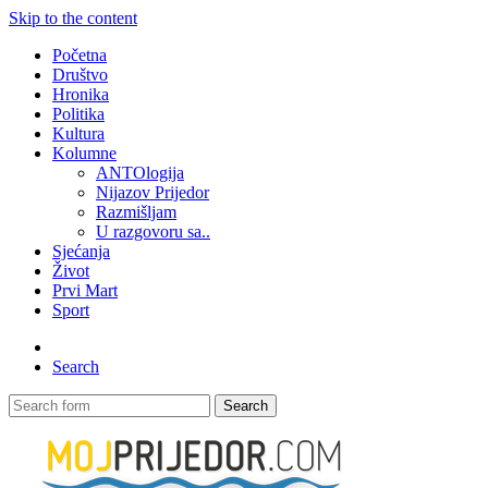
Skip to the content
Početna
Društvo
Hronika
Politika
Kultura
Kolumne
ANTOlogija
Nijazov Prijedor
Razmišljam
U razgovoru sa..
Sjećanja
Život
Prvi Mart
Sport
Search
Search