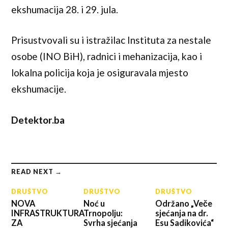
ekshumacija 28. i 29. jula.
Prisustvovali su i istražilac Instituta za nestale
osobe (INO BiH), radnici i mehanizacija, kao i
lokalna policija koja je osiguravala mjesto
ekshumacije.
Detektor.ba
READ NEXT →
DRUŠTVO
DRUŠTVO
DRUŠTVO
NOVA
Noć u
Održano „Veče
INFRASTRUKTURA
Trnopolju:
sjećanja na dr.
ZA
Svrha sjećanja
Esu Sadikovića“