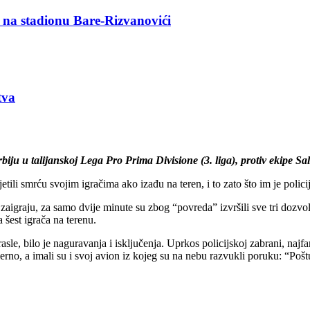
u na stadionu Bare-Rizvanovići
tva
u u talijanskoj Lega Pro Prima Divisione (3. liga), protiv ekipe Saler
etili smrću svojim igračima ako izađu na teren, i to zato što im je polic
 zaigraju, za samo dvije minute su zbog “povreda” izvršili sve tri dozvo
a šest igrača na terenu.
sle, bilo je naguravanja i isključenja. Uprkos policijskoj zabrani, najfa
no, a imali su i svoj avion iz kojeg su na nebu razvukli poruku: “Poštu