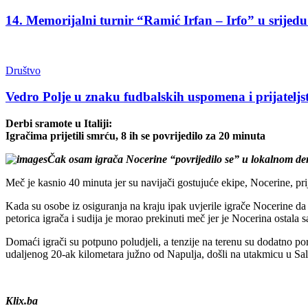
14. Memorijalni turnir “Ramić Irfan – Irfo” u srijed
Društvo
Vedro Polje u znaku fudbalskih uspomena i prijateljs
Derbi sramote u Italiji:
Igračima prijetili smrću, 8 ih se povrijedilo za 20 minuta
Čak osam igrača Nocerine “povrijedilo se” u lokalnom derbij
Meč je kasnio 40 minuta jer su navijači gostujuće ekipe, Nocerine, prij
Kada su osobe iz osiguranja na kraju ipak uvjerile igrače Nocerine da
petorica igrača i sudija je morao prekinuti meč jer je Nocerina ostala s
Domaći igrači su potpuno poludjeli, a tenzije na terenu su dodatno pora
udaljenog 20-ak kilometara južno od Napulja, došli na utakmicu u Saler
Klix.ba