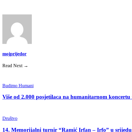
mojprijedor
Read Next →
Budimo Humani
Više od 2.000 posjetilaca na humanitarnom koncert
Društvo
14. Memorijalni turnir “Ramić Irfan – Irfo” u srijed