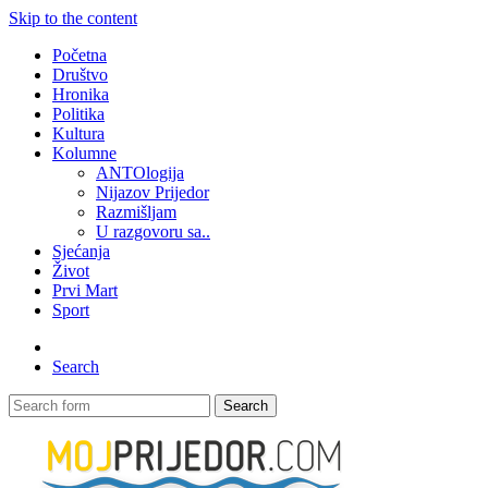
Skip to the content
Početna
Društvo
Hronika
Politika
Kultura
Kolumne
ANTOlogija
Nijazov Prijedor
Razmišljam
U razgovoru sa..
Sjećanja
Život
Prvi Mart
Sport
Search
Search