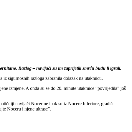
nitane. Razlog – navijači su im zaprijetili smrću budu li igrali.
ija iz sigurnosnih razloga zabranila dolazak na utakmicu.
ljene izmjene. A onda su se do 20. minute utakmice “povrijedila” još
natičniji navijači Nocerine ipak su iz Nocere Inferiore, gradića
jte Noceru i njene ultrase”.