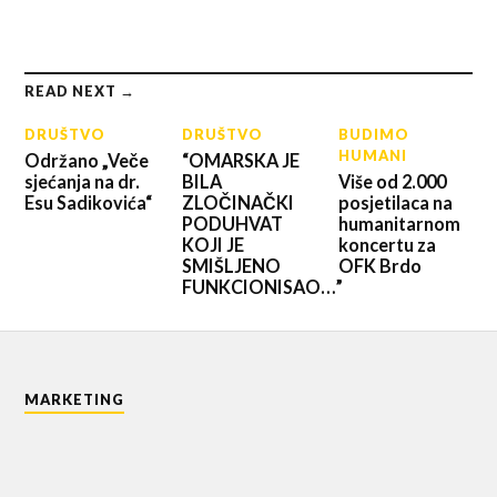
READ NEXT →
DRUŠTVO
DRUŠTVO
BUDIMO
HUMANI
Održano „Veče
“OMARSKA JE
sjećanja na dr.
BILA
Više od 2.000
Esu Sadikovića“
ZLOČINAČKI
posjetilaca na
PODUHVAT
humanitarnom
KOJI JE
koncertu za
SMIŠLJENO
OFK Brdo
FUNKCIONISAO…”
MARKETING