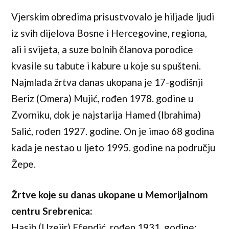
Vjerskim obredima prisustvovalo je hiljade ljudi
iz svih dijelova Bosne i Hercegovine, regiona,
ali i svijeta, a suze bolnih članova porodice
kvasile su tabute i kabure u koje su spušteni.
Najmlađa žrtva danas ukopana je 17-godišnji
Beriz (Omera) Mujić, rođen 1978. godine u
Zvorniku, dok je najstarija Hamed (Ibrahima)
Salić, rođen 1927. godine. On je imao 68 godina
kada je nestao u ljeto 1995. godine na području
Žepe.
Žrtve koje su danas ukopane u Memorijalnom
centru Srebrenica:
Hasib (Uzejir) Efendić, rođen 1931. godine;