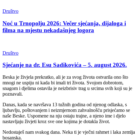
Društvo
Noć u Trnopolju 2026: Večer sjećanja, dijaloga i
filma na mjestu nekadašnjeg logora
Društvo
Sjećanje na dr. Esu Sadikovića – 5. august 2026.
Beska je živjela prekratko, ali je za svog života ostvarila ono što
mnogi ne uspiju ni kada bi imali tri života. Svojom dobrotom,
snagom i djelima ostavila je neizbrisiv trag u srcima svih koji su je
poznavali.
Danas, kada se navršava 13 tužnih godina od njenog odlaska, s
ljubavlju, poštovanjem i neizmjernom zahvalnošću prisjećamo se
naše Beske. Uspomene na nju ostaju trajne, a njeno ime i djelo
nastavljaju živjeti kroz sve one kojima je dotakla život.
Nedostaješ nam svakog dana. Neka ti je vječni rahmet i laka zemlja
bosanska.