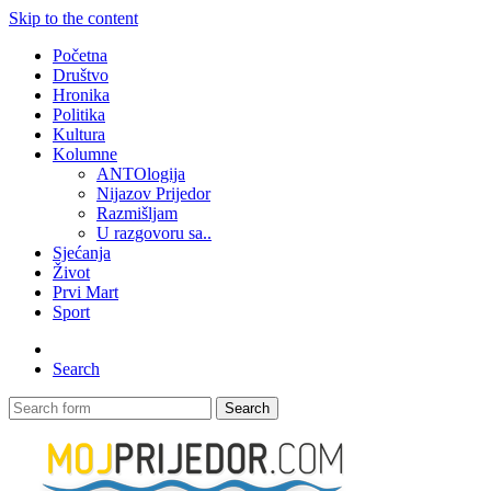
Skip to the content
Početna
Društvo
Hronika
Politika
Kultura
Kolumne
ANTOlogija
Nijazov Prijedor
Razmišljam
U razgovoru sa..
Sjećanja
Život
Prvi Mart
Sport
Search
Search