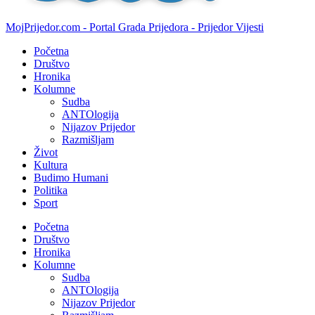
MojPrijedor.com - Portal Grada Prijedora - Prijedor Vijesti
Početna
Društvo
Hronika
Kolumne
Sudba
ANTOlogija
Nijazov Prijedor
Razmišljam
Život
Kultura
Budimo Humani
Politika
Sport
Početna
Društvo
Hronika
Kolumne
Sudba
ANTOlogija
Nijazov Prijedor