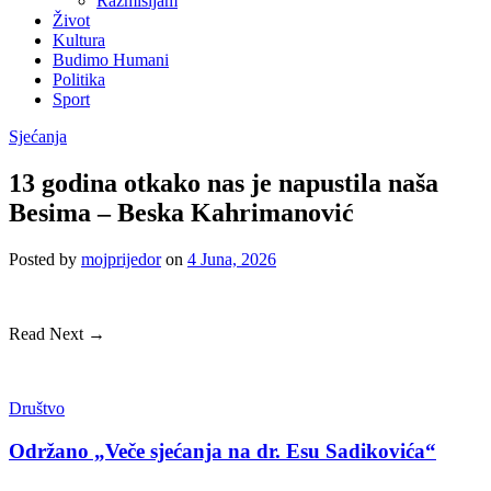
Razmišljam
Život
Kultura
Budimo Humani
Politika
Sport
Sjećanja
13 godina otkako nas je napustila naša
Besima – Beska Kahrimanović
Posted
by
mojprijedor
on
4 Juna, 2026
Read Next →
Društvo
Održano „Veče sjećanja na dr. Esu Sadikovića“