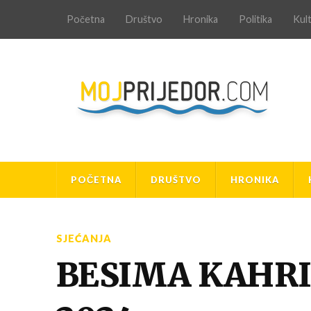
Početna
Društvo
Hronika
Politika
Kul
POČETNA
DRUŠTVO
HRONIKA
SJEĆANJA
BESIMA KAHRI