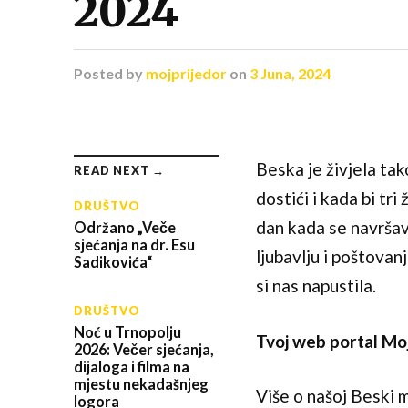
2024
Posted
by
mojprijedor
on
3 Juna, 2024
Beska je živjela tak
READ NEXT →
dostići i kada bi tr
DRUŠTVO
dan kada se navršav
Održano „Veče
sjećanja na dr. Esu
ljubavlju i poštova
Sadikovića“
si nas napustila.
DRUŠTVO
Noć u Trnopolju
Tvoj web portal Mo
2026: Večer sjećanja,
dijaloga i filma na
mjestu nekadašnjeg
Više o našoj Beski m
logora