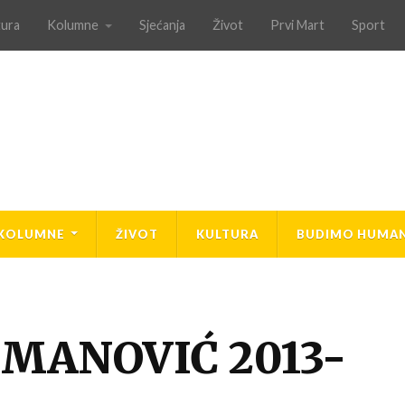
tura
Kolumne
Sjećanja
Život
Prvi Mart
Sport
KOLUMNE
ŽIVOT
KULTURA
BUDIMO HUMAN
MANOVIĆ 2013-