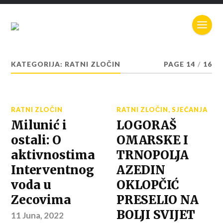
KATEGORIJA:
RATNI ZLOČIN
PAGE 14
/
16
RATNI ZLOČIN
RATNI ZLOČIN
,
SJEĆANJA
Milunić i
LOGORAŠ
ostali: O
OMARSKE I
aktivnostima
TRNOPOLJA
Interventnog
AZEDIN
voda u
OKLOPČIĆ
Zecovima
PRESELIO NA
BOLJI SVIJET
11 Juna, 2022