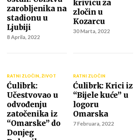
krivicu za
zarobljenika na
zločin u
stadionu u
Kozarcu
Ljubiji
30 Marta, 2022
8 Aprila, 2022
RATNI ZLOČIN
,
ŽIVOT
RATNI ZLOČIN
Ćulibrk:
Ćulibrk: Krici iz
Učestvovao u
“Bijele kuće” u
odvođenju
logoru
zatočenika iz
Omarska
“Omarske” do
7 Februara, 2022
Donjeg