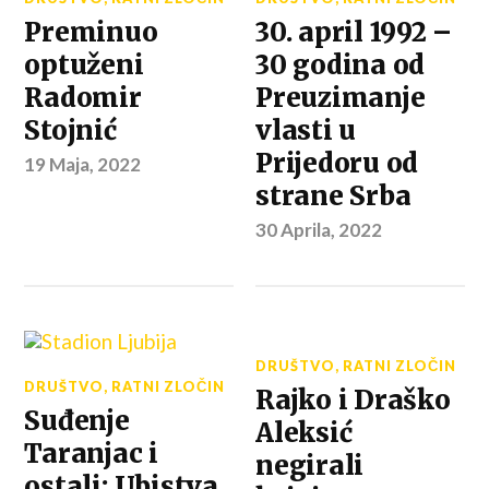
Preminuo
30. april 1992 –
optuženi
30 godina od
Radomir
Preuzimanje
Stojnić
vlasti u
Prijedoru od
19 Maja, 2022
strane Srba
30 Aprila, 2022
DRUŠTVO
,
RATNI ZLOČIN
DRUŠTVO
,
RATNI ZLOČIN
Rajko i Draško
Suđenje
Aleksić
Taranjac i
negirali
ostali: Ubistva